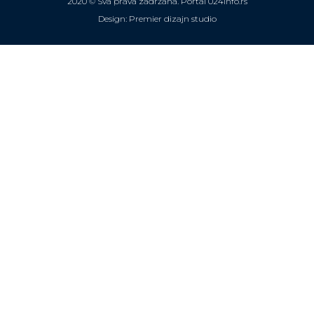
2020 © Sva prava zadržana. Portal 024info.rs
Design: Premier dizajn studio