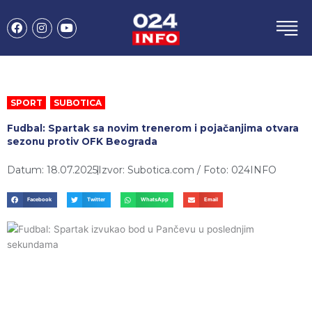
Пређи
F
I
Y
на
a
n
o
садржај
c
s
u
e
t
t
b
a
u
o
g
b
o
r
e
k
a
SPORT
,
SUBOTICA
m
Fudbal: Spartak sa novim trenerom i pojačanjima otvara
sezonu protiv OFK Beograda
Datum: 18.07.2025
Izvor: Subotica.com / Foto: 024INFO
Facebook
Twitter
WhatsApp
Email