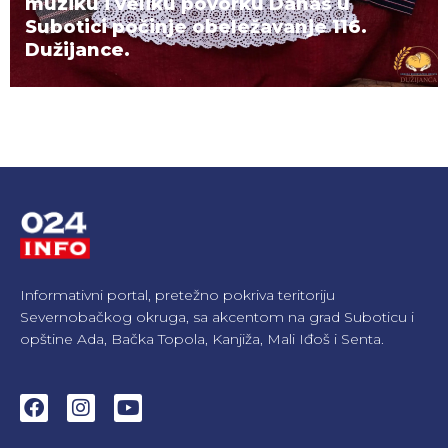
muziku i veliku povorku Danas u
Subotici počinje obeležavanje 116.
Dužijance.
Informativni portal, pretežno pokriva teritoriju
Severnobačkog okruga, sa akcentom na grad Suboticu i
opštine Ada, Bačka Topola, Kanjiža, Mali Iđoš i Senta.
F
I
Y
a
n
o
c
s
u