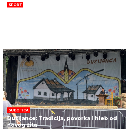
SPORT
Jeziv napad na Srbe, a blokaderi im i
dalje trče u zagrljaj i vole Hrvatsku!
Bolesna poruka na BG tablicama
zapalila mreže (FOTO)
SUBOTICA
Dužijance: Tradicija, povorka i hleb od
novog žita