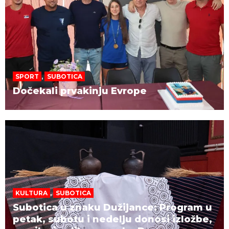
SPORT
,
SUBOTICA
Dočekali prvakinju Evrope
KULTURA
,
SUBOTICA
Subotica u znaku Dužijance: Program u
petak, subotu i nedelju donosi izložbe,