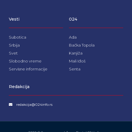
e
t
t
b
a
u
o
g
b
Vesti
024
o
r
e
k
a
m
Subotica
Ada
Srbija
Bačka Topola
Svet
Kanjiža
Slobodno vreme
Mali Iđoš
Servisne informacije
Senta
Redakcija
redakcija@024info.rs