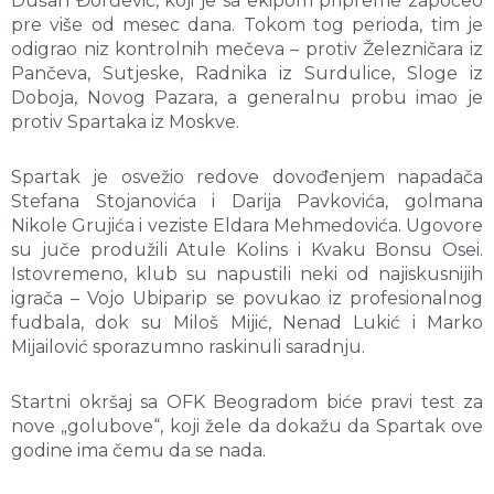
Dušan Đorđević, koji je sa ekipom pripreme započeo
pre više od mesec dana. Tokom tog perioda, tim je
odigrao niz kontrolnih mečeva – protiv Železničara iz
Pančeva, Sutjeske, Radnika iz Surdulice, Sloge iz
Doboja, Novog Pazara, a generalnu probu imao je
protiv Spartaka iz Moskve.
Spartak je osvežio redove dovođenjem napadača
Stefana Stojanovića i Darija Pavkovića, golmana
Nikole Grujića i veziste Eldara Mehmedovića. Ugovore
su juče produžili Atule Kolins i Kvaku Bonsu Osei.
Istovremeno, klub su napustili neki od najiskusnijih
igrača – Vojo Ubiparip se povukao iz profesionalnog
fudbala, dok su Miloš Mijić, Nenad Lukić i Marko
Mijailović sporazumno raskinuli saradnju.
Startni okršaj sa OFK Beogradom biće pravi test za
nove „golubove“, koji žele da dokažu da Spartak ove
godine ima čemu da se nada.