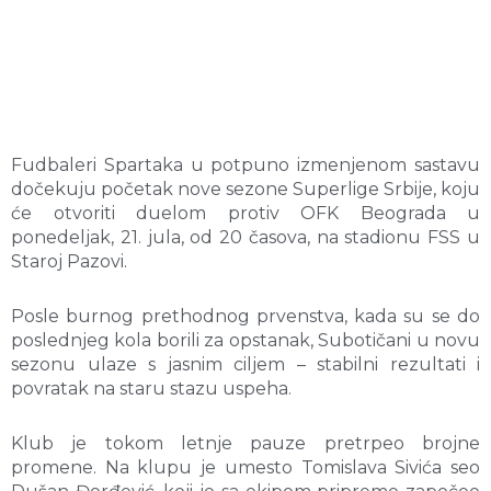
Fudbaleri Spartaka u potpuno izmenjenom sastavu
dočekuju početak nove sezone Superlige Srbije, koju
će otvoriti duelom protiv OFK Beograda u
ponedeljak, 21. jula, od 20 časova, na stadionu FSS u
Staroj Pazovi.
Posle burnog prethodnog prvenstva, kada su se do
poslednjeg kola borili za opstanak, Subotičani u novu
sezonu ulaze s jasnim ciljem – stabilni rezultati i
povratak na staru stazu uspeha.
Klub je tokom letnje pauze pretrpeo brojne
promene. Na klupu je umesto Tomislava Sivića seo