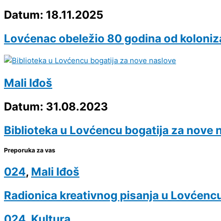
Datum: 18.11.2025
Lovćenac obeležio 80 godina od koloniz
Mali Iđoš
Datum: 31.08.2023
Biblioteka u Lovćencu bogatija za nove 
Preporuka za vas
024
,
Mali Iđoš
Radionica kreativnog pisanja u Lovćenc
024
,
Kultura