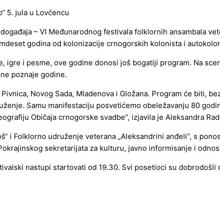
ogađaja – VI Međunarodnog festivala folklornih ansambala vetera
amdeset godina od kolonizacije crnogorskih kolonista i autokol
ije, igre i pesme, ove godine donosi još bogatiji program. Na sce
u ne poznaje godine.
, Pivnica, Novog Sada, Mladenova i Gložana. Program će biti, be
o druženje. Samu manifestaciju posvetićemo obeležavanju 80 godi
eografiju Običaja crnogorske svadbe“, izjavila je Aleksandra Ra
oš“ i Folklorno udruženje veterana „Aleksandrini anđeli“, s pono
e Pokrajinskog sekretarijata za kulturu, javno informisanje i odno
valski nastupi startovati od 19.30. Svi posetioci su dobrodošli