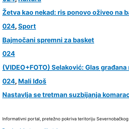
Žetva kao nekad: ris ponovo oživeo na 
024
,
Sport
Bajmočani spremni za basket
024
(VIDEO+FOTO) Selaković: Glas građana na
024
,
Mali Iđoš
Nastavlja se tretman suzbijanja komara
Informativni portal, pretežno pokriva teritoriju Severnobačkog