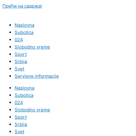
Пређи на садржај
Naslovna
Subotica
024
Slobodno vreme
Sport
Srbija
Svet
Servisne informacije
Naslovna
Subotica
024
Slobodno vreme
Sport
Srbija
Svet