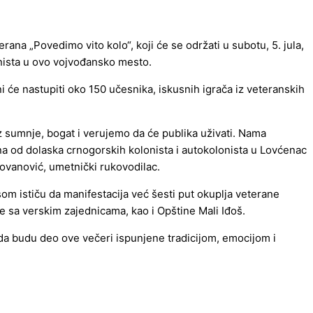
na „Povedimo vito kolo“, koji će se održati u subotu, 5. jula,
onista u ovo vojvođansko mesto.
ni će nastupiti oko 150 učesnika, iskusnih igrača iz veteranskih
z sumnje, bogat i verujemo da će publika uživati. Nama
na od dolaska crnogorskih kolonista i autokolonista u Lovćenac
dovanović, umetnički rukovodilac.
som ističu da manifestacija već šesti put okuplja veterane
se sa verskim zajednicama, kao i Opštine Mali Iđoš.
 da budu deo ove večeri ispunjene tradicijom, emocijom i