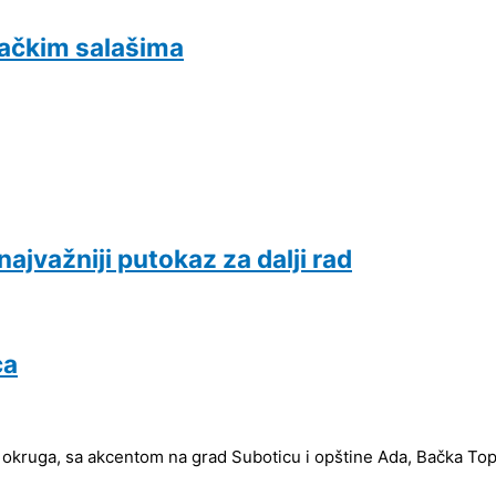
bačkim salašima
jvažniji putokaz za dalji rad
ca
 okruga, sa akcentom na grad Suboticu i opštine Ada, Bačka Topol