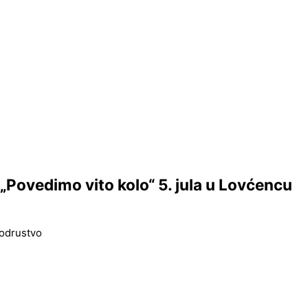
j: „Povedimo vito kolo“ 5. jula u Lovćencu
kodrustvo