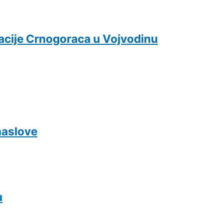
acije Crnogoraca u Vojvodinu
naslove
u