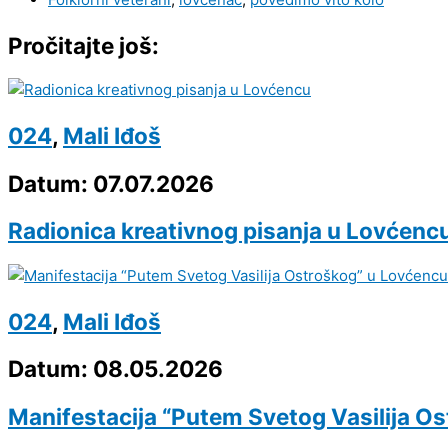
Pročitajte još:
024
,
Mali Iđoš
Datum: 07.07.2026
Radionica kreativnog pisanja u Lovćenc
024
,
Mali Iđoš
Datum: 08.05.2026
Manifestacija “Putem Svetog Vasilija O