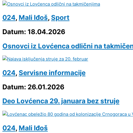
024
,
Mali Iđoš
,
Sport
Datum: 18.04.2026
Osnovci iz Lovćenca odlični na takmiče
024
,
Servisne informacije
Datum: 26.01.2026
Deo Lovćenca 29. januara bez struje
024
,
Mali Iđoš