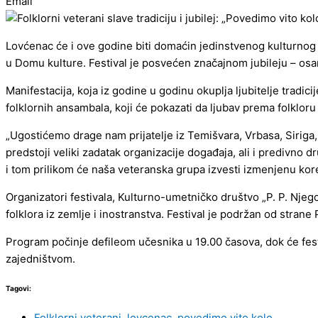
Email
Lovćenac će i ove godine biti domaćin jedinstvenog kulturnog d
u Domu kulture. Festival je posvećen značajnom jubileju – os
Manifestacija, koja iz godine u godinu okuplja ljubitelje tradic
folklornih ansambala, koji će pokazati da ljubav prema folklor
„Ugostićemo drage nam prijatelje iz Temišvara, Vrbasa, Siriga
predstoji veliki zadatak organizacije događaja, ali i predivn
i tom prilikom će naša veteranska grupa izvesti izmenjenu kor
Organizatori festivala, Kulturno-umetničko društvo „P. P. Njeg
folklora iz zemlje i inostranstva. Festival je podržan od stran
Program počinje defileom učesnika u 19.00 časova, dok će festi
zajedništvom.
Tagovi:
Folklorni veterani
,
lovcenac
,
povedimo vito kolo