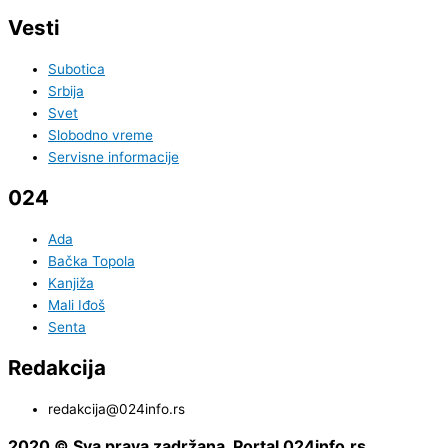
Vesti
Subotica
Srbija
Svet
Slobodno vreme
Servisne informacije
024
Ada
Bačka Topola
Kanjiža
Mali Iđoš
Senta
Redakcija
redakcija@024info.rs
2020 © Sva prava zadržana. Portal 024info.rs