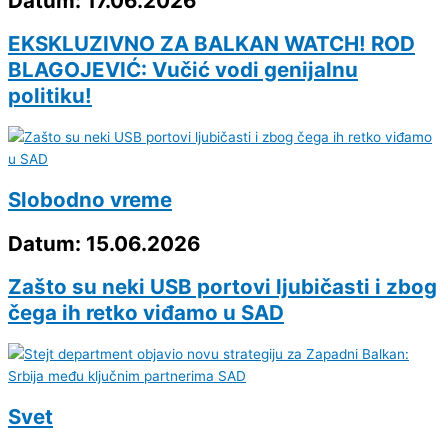
Datum: 17.06.2026
EKSKLUZIVNO ZA BALKAN WATCH! ROD
BLAGOJEVIĆ: Vučić vodi genijalnu
politiku!
Slobodno vreme
Datum: 15.06.2026
Zašto su neki USB portovi ljubičasti i zbog
čega ih retko viđamo u SAD
Svet