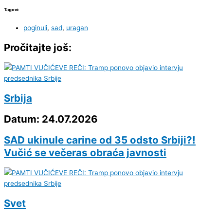
Tagovi:
poginuli
,
sad
,
uragan
Pročitajte još:
Srbija
Datum: 24.07.2026
SAD ukinule carine od 35 odsto Srbiji?!
Vučić se večeras obraća javnosti
Svet