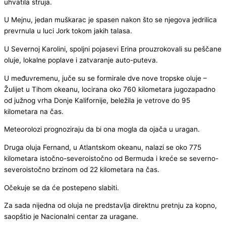
uhvatila struja.
U Mejnu, jedan muškarac je spasen nakon što se njegova jedrilica
prevrnula u luci Jork tokom jakih talasa.
U Severnoj Karolini, spoljni pojasevi Erina prouzrokovali su peščane
oluje, lokalne poplave i zatvaranje auto-puteva.
U međuvremenu, juče su se formirale dve nove tropske oluje –
Žulijet u Tihom okeanu, locirana oko 760 kilometara jugozapadno
od južnog vrha Donje Kalifornije, beležila je vetrove do 95
kilometara na čas.
Meteorolozi prognoziraju da bi ona mogla da ojača u uragan.
Druga oluja Fernand, u Atlantskom okeanu, nalazi se oko 775
kilometara istočno-severoistočno od Bermuda i kreće se severno-
severoistočno brzinom od 22 kilometara na čas.
Očekuje se da će postepeno slabiti.
Za sada nijedna od oluja ne predstavlja direktnu pretnju za kopno,
saopštio je Nacionalni centar za uragane.