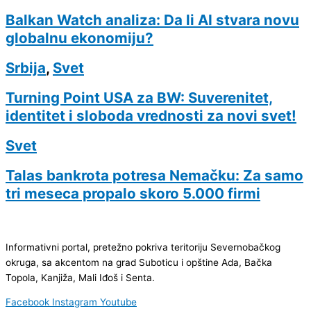
Balkan Watch analiza: Da li AI stvara novu
globalnu ekonomiju?
Srbija
,
Svet
Turning Point USA za BW: Suverenitet,
identitet i sloboda vrednosti za novi svet!
Svet
Talas bankrota potresa Nemačku: Za samo
tri meseca propalo skoro 5.000 firmi
Informativni portal, pretežno pokriva teritoriju Severnobačkog
okruga, sa akcentom na grad Suboticu i opštine Ada, Bačka
Topola, Kanjiža, Mali Iđoš i Senta.
Facebook
Instagram
Youtube