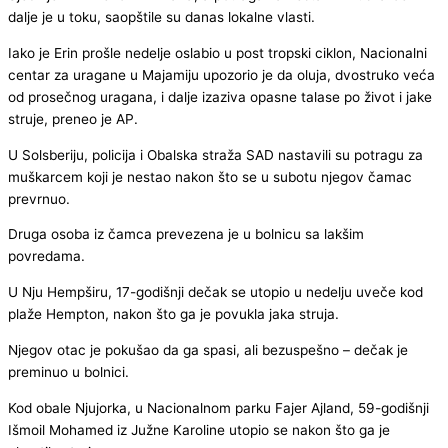
dalje je u toku, saopštile su danas lokalne vlasti.
Iako je Erin prošle nedelje oslabio u post tropski ciklon, Nacionalni
centar za uragane u Majamiju upozorio je da oluja, dvostruko veća
od prosečnog uragana, i dalje izaziva opasne talase po život i jake
struje, preneo je AP.
U Solsberiju, policija i Obalska straža SAD nastavili su potragu za
muškarcem koji je nestao nakon što se u subotu njegov čamac
prevrnuo.
Druga osoba iz čamca prevezena je u bolnicu sa lakšim
povredama.
U Nju Hempširu, 17-godišnji dečak se utopio u nedelju uveče kod
plaže Hempton, nakon što ga je povukla jaka struja.
Njegov otac je pokušao da ga spasi, ali bezuspešno – dečak je
preminuo u bolnici.
Kod obale Njujorka, u Nacionalnom parku Fajer Ajland, 59-godišnji
Išmoil Mohamed iz Južne Karoline utopio se nakon što ga je