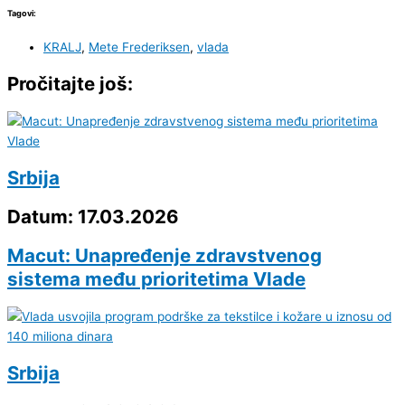
Tagovi:
KRALJ
,
Mete Frederiksen
,
vlada
Pročitajte još:
Srbija
Datum: 17.03.2026
Macut: Unapređenje zdravstvenog
sistema među prioritetima Vlade
Srbija