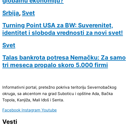
globalnu ekonomiju?
Srbija
,
Svet
Turning Point USA za BW: Suverenitet,
identitet i sloboda vrednosti za novi svet!
Svet
Talas bankrota potresa Nemačku: Za samo
tri meseca propalo skoro 5.000 firmi
Informativni portal, pretežno pokriva teritoriju Severnobačkog
okruga, sa akcentom na grad Suboticu i opštine Ada, Bačka
Topola, Kanjiža, Mali Iđoš i Senta.
Facebook
Instagram
Youtube
Vesti