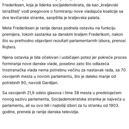
Frederiksen, koja je liderka socijaldemokrata, da kao „kraljevski
istražitelj“ vodi pregovore o formiranju nove vladajuće koalicije sa
dve levičarske stranke, saopštila je kraljevska palata.
Mete Frederiksen je ranije danas podnela ostavku na funkciju
premijera, tokom sastanka sa danskim kraljem Frederikom, nakon
što su prethodno objavljeni rezultati parlamentarnih izbora, prenosi
Rojters.
Njena ostavka je bila očekivan i uobičajen potez jer pokreće proces
formiranja nove danske vlade, posebno zato što odlazeća
trostranačka vlada nema potrebnu većinu za nastavak rada, sa 70
osvojenih mesta u novom parlamentu, što je daleko manje od
potrebnih 90, navodi Gardijan.
Sa osvojenih 21,9 odsto glasova i time 38 mesta u predstojećem
novog sazivu parlamenta, Socijademokratska stranka je najveća u
parlamentu, ali su ovo bili i najlošiji izbori za tu stranku od 1903.
godine, prenela je ranije danska televizija.