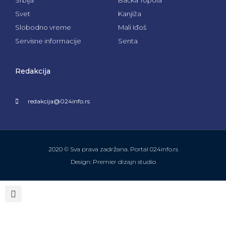
Srbija
Bačka Topola
Svet
Kanjiža
Slobodno vreme
Mali Iđoš
Servisne informacije
Senta
Redakcija
redakcija@024info.rs
2020 © Sva prava zadržana. Portal 024info.rs
Design: Premier dizajn studio