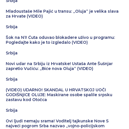
Srbija
Mladoustaše Mile Pajić u transu: „Oluja“ je velika slava
za Hrvate (VIDEO)
Srbija
Šok na N1! Ćuta oduvao blokadere uživo u programu:
Pogledajte kako je to izgledalo (VIDEO)
Srbija
Novi udar na Srbiju iz Hrvatske! Ustaša Ante Šušnjar
zapretio Vučiću: „Biće nova Oluja“ (VIDEO)
Srbija
(VIDEO) UDARNO! SKANDAL U HRVATSKOJ UOČI
GODIŠNjICE OLUJE: Maskirane osobe spalile srpsku
zastavu kod Otočca
Srbija
Ovi ljudi nemaju srama! Voditelj tajkunske Nove S
najveći pogrom Srba nazvao „vojno-policijskom