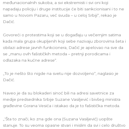
međunacionalnih sukoba, a svi ekstremisti i svi oni koji
napadaju policiju i druge institucije će biti sankcionisani i to ne
samo u Novom Pazaru, već svuda – u celoj Srbiji“, rekao je
Dačić.
Govoreći o protestima koji se u događaju u večernjim satima
kada mala grupa okupljenih koji sebe nazivaju zborovima šeta i
obilazi adrese javnih funkcionera, Dačić je apelovao na sve da
se „manu ovih fašističkih metoda – pretnji porodicama i
odlazaka na kućne adrese“.
„To je nešto što nigde na svetu nije dozvoljeno“, naglasio je
Dačić.
Naveo je da su blokaderi sinoć bili na adresi savetnice za
medije predsednika Srbije Suzane Vasiljević i bivšeg ministra
građevine Gorana Vesića i istakao da je to fašistička metoda.
„‘Šta to znači, ko zna gde ona (Suzana Vasiljević) uopšte
stanuje. To su veoma opasne stvari i mislim da svi i celo društvo