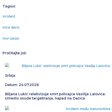
Tagovi:
incident
,
ivica dacic
,
novi pazar
Pročitajte još:
Srbija
Datum: 24.07.2026
Biljana Lukić relativizuje smrt policajca Vasilija Lalovića:
Umesto osude targetiranja, napad na Dačića