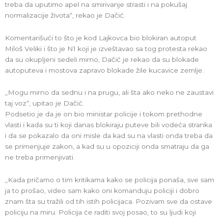
treba da uputimo apel na smirivanje strasti i na pokušaj
normalizacije života“, rekao je Dačić.
Komentarišući to što je kod Lajkovca bio blokiran autoput
Miloš Veliki i što je N1 koji je izveštavao sa tog protesta rekao
da su okupljeni sedeli mirno, Dačić je rekao da su blokade
autoputeva i mostova zapravo blokade žile kucavice zemlje.
„Mogu mirno da sednu i na prugu, ali šta ako neko ne zaustavi
taj voz“, upitao je Dačić.
Podsetio je da je on bio ministar policije i tokom prethodne
vlasti i kada su ti koji danas blokiraju puteve bili vodeća stranka
i da se pokazalo da oni misle da kad su na vlasti onda treba da
se primenjuje zakon, a kad su u opoziciji onda smatraju da ga
ne treba primenjivati.
„Kada pričamo o tim kritikama kako se policija ponaša, sve sam
ja to prošao, video sam kako oni komanduju policiji i dobro
znam šta su tražili od tih istih policijaca. Pozivam sve da ostave
policiju na miru. Policija će raditi svoj posao, to su ljudi koji