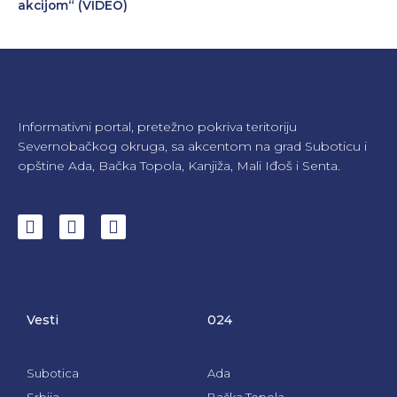
akcijom“ (VIDEO)
Informativni portal, pretežno pokriva teritoriju
Severnobačkog okruga, sa akcentom na grad Suboticu i
opštine Ada, Bačka Topola, Kanjiža, Mali Iđoš i Senta.
F
I
Y
a
n
o
c
s
u
e
t
t
b
a
u
o
g
b
Vesti
024
o
r
e
k
a
m
Subotica
Ada