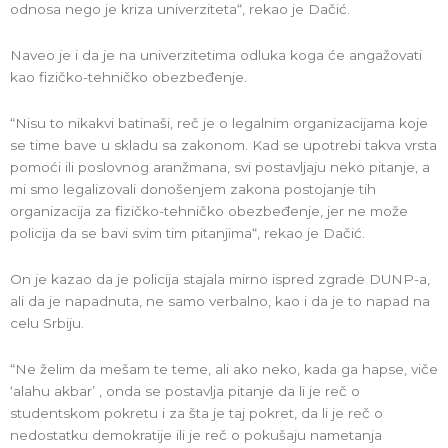
odnosa nego je kriza univerziteta“, rekao je Dačić.
Naveo je i da je na univerzitetima odluka koga će angažovati
kao fizičko-tehničko obezbeđenje.
“Nisu to nikakvi batinaši, reč je o legalnim organizacijama koje
se time bave u skladu sa zakonom. Kad se upotrebi takva vrsta
pomoći ili poslovnog aranžmana, svi postavljaju neko pitanje, a
mi smo legalizovali donošenjem zakona postojanje tih
organizacija za fizičko-tehničko obezbeđenje, jer ne može
policija da se bavi svim tim pitanjima“, rekao je Dačić.
On je kazao da je policija stajala mirno ispred zgrade DUNP-a,
ali da je napadnuta, ne samo verbalno, kao i da je to napad na
celu Srbiju.
“Ne želim da mešam te teme, ali ako neko, kada ga hapse, viče
‘alahu akbar’ , onda se postavlja pitanje da li je reč o
studentskom pokretu i za šta je taj pokret, da li je reč o
nedostatku demokratije ili je reč o pokušaju nametanja