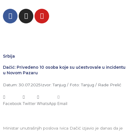
Пређи
на
F
I
Y
садржај
a
n
o
c
s
u
e
t
t
b
a
u
o
g
b
o
r
e
Srbija
k
a
Dačić: Privedeno 10 osoba koje su učestvovale u incidentu
m
u Novom Pazaru
Datum: 30.07.2025
Izvor: Tanjug / Foto: Tanjug / Rade Prelić
Facebook
Twitter
WhatsApp
Email
Ministar unutrašnjih poslova Ivica Dačić izjavio je danas da je