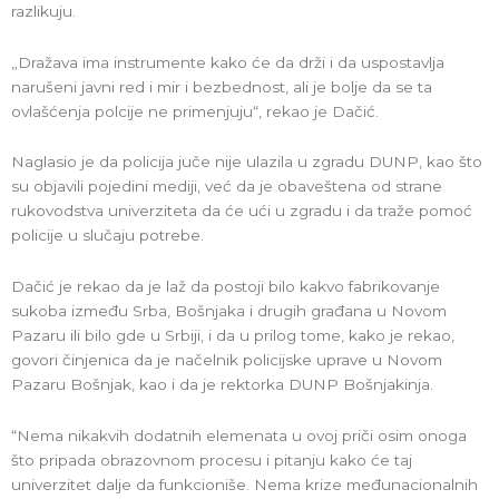
razlikuju.
„Dražava ima instrumente kako će da drži i da uspostavlja
narušeni javni red i mir i bezbednost, ali je bolje da se ta
ovlašćenja polcije ne primenjuju“, rekao je Dačić.
Naglasio je da policija juče nije ulazila u zgradu DUNP, kao što
su objavili pojedini mediji, već da je obaveštena od strane
rukovodstva univerziteta da će ući u zgradu i da traže pomoć
policije u slučaju potrebe.
Dačić je rekao da je laž da postoji bilo kakvo fabrikovanje
sukoba između Srba, Bošnjaka i drugih građana u Novom
Pazaru ili bilo gde u Srbiji, i da u prilog tome, kako je rekao,
govori činjenica da je načelnik policijske uprave u Novom
Pazaru Bošnjak, kao i da je rektorka DUNP Bošnjakinja.
“Nema nikakvih dodatnih elemenata u ovoj priči osim onoga
što pripada obrazovnom procesu i pitanju kako će taj
univerzitet dalje da funkcioniše. Nema krize međunacionalnih