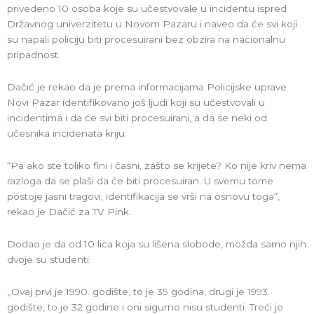
privedeno 10 osoba koje su učestvovale u incidentu ispred
Državnog univerzitetu u Novom Pazaru i naveo da će svi koji
su napali policiju biti procesuirani bez obzira na nacionalnu
pripadnost.
Dačić je rekao da je prema informacijama Policijske uprave
Novi Pazar identifikovano još ljudi koji su učestvovali u
incidentima i da će svi biti procesuirani, a da se neki od
učesnika incidenata kriju.
“Pa ako ste toliko fini i časni, zašto se krijete? Ko nije kriv nema
razloga da se plaši da će biti procesuiran. U svemu tome
postoje jasni tragovi, identifikacija se vrši na osnovu toga“,
rekao je Dačić za TV Pink.
Dodao je da od 10 lica koja su lišena slobode, možda samo njih
dvoje su studenti.
„Ovaj prvi je 1990. godište, to je 35 godina, drugi je 1993.
godište, to je 32 godine i oni sigurno nisu studenti. Treći je