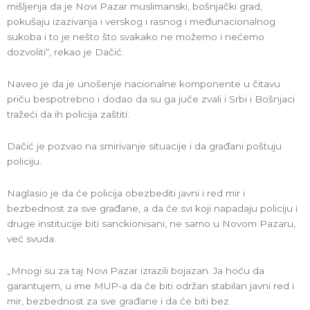
mišljenja da je Novi Pazar muslimanski, bošnjački grad,
pokušaju izazivanja i verskog i rasnog i međunacionalnog
sukoba i to je nešto što svakako ne možemo i nećemo
dozvoliti“, rekao je Dačić.
Naveo je da je unošenje nacionalne komponente u čitavu
priču bespotrebno i dodao da su ga juče zvali i Srbi i Bošnjaci
tražeći da ih policija zaštiti.
Dačić je pozvao na smirivanje situacije i da građani poštuju
policiju.
Naglasio je da će policija obezbediti javni i red mir i
bezbednost za sve građane, a da će svi koji napadaju policiju i
druge institucije biti sanckionisani, ne samo u Novom Pazaru,
već svuda.
„Mnogi su za taj Novi Pazar izrazili bojazan. Ja hoću da
garantujem, u ime MUP-a da će biti održan stabilan javni red i
mir, bezbednost za sve građane i da će biti bez