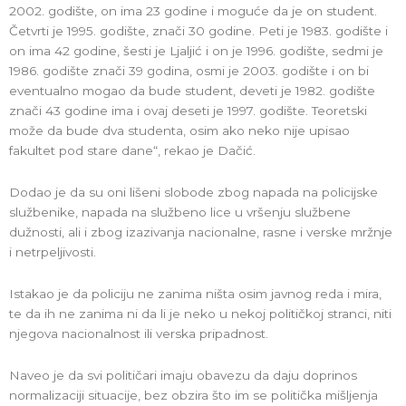
2002. godište, on ima 23 godine i moguće da je on student.
Četvrti je 1995. godište, znači 30 godine. Peti je 1983. godište i
on ima 42 godine, šesti je Ljaljić i on je 1996. godište, sedmi je
1986. godište znači 39 godina, osmi je 2003. godište i on bi
eventualno mogao da bude student, deveti je 1982. godište
znači 43 godine ima i ovaj deseti je 1997. godište. Teoretski
može da bude dva studenta, osim ako neko nije upisao
fakultet pod stare dane“, rekao je Dačić.
Dodao je da su oni lišeni slobode zbog napada na policijske
službenike, napada na službeno lice u vršenju službene
dužnosti, ali i zbog izazivanja nacionalne, rasne i verske mržnje
i netrpeljivosti.
Istakao je da policiju ne zanima ništa osim javnog reda i mira,
te da ih ne zanima ni da li je neko u nekoj političkoj stranci, niti
njegova nacionalnost ili verska pripadnost.
Naveo je da svi političari imaju obavezu da daju doprinos
normalizaciji situacije, bez obzira što im se politička mišljenja