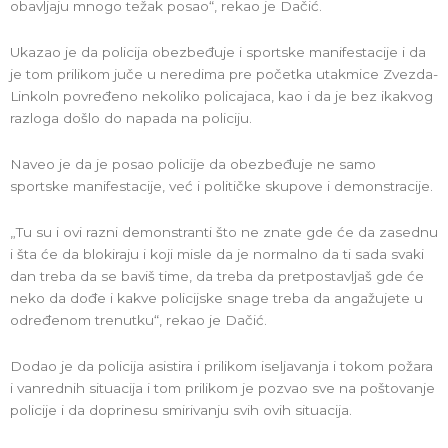
obavljaju mnogo težak posao“, rekao je Dačić.
Ukazao je da policija obezbeđuje i sportske manifestacije i da
je tom prilikom juče u neredima pre početka utakmice Zvezda-
Linkoln povređeno nekoliko policajaca, kao i da je bez ikakvog
razloga došlo do napada na policiju.
Naveo je da je posao policije da obezbeđuje ne samo
sportske manifestacije, već i političke skupove i demonstracije.
„Tu su i ovi razni demonstranti što ne znate gde će da zasednu
i šta će da blokiraju i koji misle da je normalno da ti sada svaki
dan treba da se baviš time, da treba da pretpostavljaš gde će
neko da dođe i kakve policijske snage treba da angažujete u
određenom trenutku“, rekao je Dačić.
Dodao je da policija asistira i prilikom iseljavanja i tokom požara
i vanrednih situacija i tom prilikom je pozvao sve na poštovanje
policije i da doprinesu smirivanju svih ovih situacija.