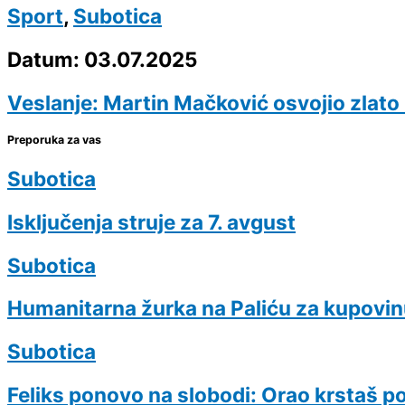
Sport
,
Subotica
Datum: 03.07.2025
Veslanje: Martin Mačković osvojio zlat
Preporuka za vas
Subotica
Isključenja struje za 7. avgust
Subotica
Humanitarna žurka na Paliću za kupovinu
Subotica
Feliks ponovo na slobodi: Orao krstaš pos