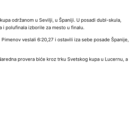
kupa održanom u Sevilji, u Španiji. U posadi dubl-skula,
i polufinala izborile za mesto u finalu.
 Pimenov veslali 6:20,27 i ostavili iza sebe posade Španije,
 Naredna provera biće kroz trku Svetskog kupa u Lucernu, a