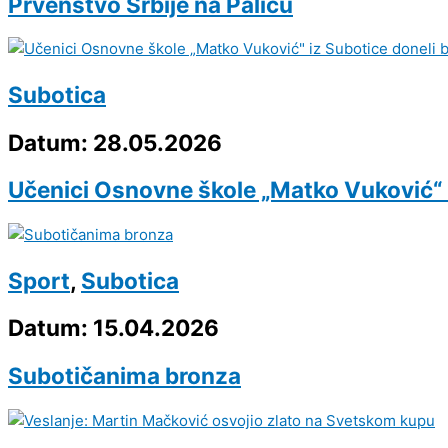
Prvenstvo Srbije na Paliću
Subotica
Datum: 28.05.2026
Učenici Osnovne škole „Matko Vuković“ 
Sport
,
Subotica
Datum: 15.04.2026
Subotičanima bronza