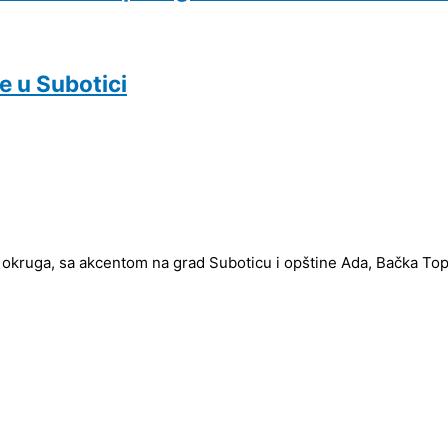
 u Subotici
 okruga, sa akcentom na grad Suboticu i opštine Ada, Bačka Topol