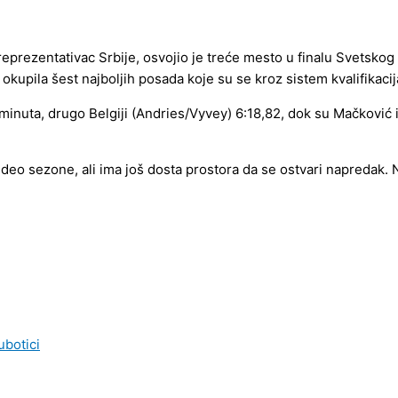
reprezentativac Srbije, osvojio je treće mesto u finalu Svetskog 
kupila šest najboljih posada koje su se kroz sistem kvalifikacija 
minuta, drugo Belgiji (Andries/Vyvey) 6:18,82, dok su Mačković i
 deo sezone, ali ima još dosta prostora da se ostvari napredak.