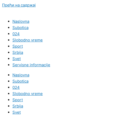
Пређи на садржај
Naslovna
Subotica
024
Slobodno vreme
Sport
Srbija
Svet
Servisne informacije
Naslovna
Subotica
024
Slobodno vreme
Sport
Srbija
Svet