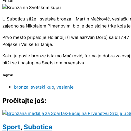
Email
U Suboticu stiže i svetska bronza – Martin Mačković, veslački 
zajedno sa Nikolajem Pimenovim, bio je deo sjajne trke koja je o
Prvo mesto pripalo je Holandiji (Twellaar/Van Dorp) sa 6:17,47 
Poljske i Velike Britanije.
Kako je posle bronze istakao Mačković, forma je dobra za ovaj
bliži se i nastup na Svetskom prvenstvu.
Tagovi:
bronza
,
svetski kup
,
veslanje
Pročitajte još:
Sport
,
Subotica