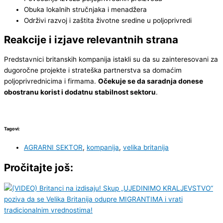
Obuka lokalnih stručnjaka i menadžera
Održivi razvoj i zaštita životne sredine u poljoprivredi
Reakcije i izjave relevantnih strana
Predstavnici britanskih kompanija istakli su da su zainteresovani za
dugoročne projekte i strateška partnerstva sa domaćim
poljoprivrednicima i firmama.
Očekuje se da saradnja donese
obostranu korist i dodatnu stabilnost sektoru
.
Tagovi:
AGRARNI SEKTOR
,
kompanija
,
velika britanija
Pročitajte još: