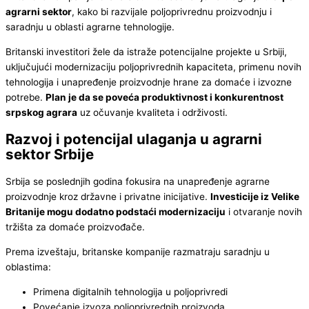
agrarni sektor
, kako bi razvijale poljoprivrednu proizvodnju i
saradnju u oblasti agrarne tehnologije.
Britanski investitori žele da istraže potencijalne projekte u Srbiji,
uključujući modernizaciju poljoprivrednih kapaciteta, primenu novih
tehnologija i unapređenje proizvodnje hrane za domaće i izvozne
potrebe.
Plan je da se poveća produktivnost i konkurentnost
srpskog agrara
uz očuvanje kvaliteta i održivosti.
Razvoj i potencijal ulaganja u agrarni
sektor Srbije
Srbija se poslednjih godina fokusira na unapređenje agrarne
proizvodnje kroz državne i privatne inicijative.
Investicije iz Velike
Britanije mogu dodatno podstaći modernizaciju
i otvaranje novih
tržišta za domaće proizvođače.
Prema izveštaju, britanske kompanije razmatraju saradnju u
oblastima:
Primena digitalnih tehnologija u poljoprivredi
Povećanje izvoza poljoprivrednih proizvoda