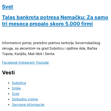
Svet
Talas bankrota potresa Nemačku: Za samo
tri meseca propalo skoro 5.000 firmi
Informativni portal, pretežno pokriva teritoriju Severnobačkog
okruga, sa akcentom na grad Suboticu i opštine Ada, Bačka
Topola, Kanjiža, Mali Iđoš i Senta.
Facebook
Instagram
Youtube
Vesti
Subotica
Srbija
Svet
Slobodno vreme
Servisne informacije