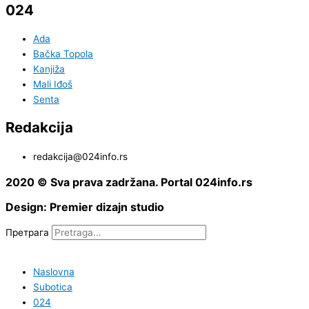
024
Ada
Bačka Topola
Kanjiža
Mali Iđoš
Senta
Redakcija
redakcija@024info.rs
2020 © Sva prava zadržana. Portal 024info.rs
Design: Premier dizajn studio
Претрага
Naslovna
Subotica
024