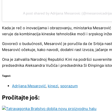
A post shared by Adrijana Mesarovic (@mesarovicadrija
Kada je reč o inovacijama i obrazovanju, ministarka Mesarović 
veruje da kombinacija kineske tehnološke moći i srpskog inžen
Govoreći o budućnosti, Mesarović je poručila da će Srbija nast
Mesarović očekuje, kako navodi, dodatni rast izvoza, jačanje ma
Ona je zahvalila Narodnoj Republici Kini na podršci suverenitet
predsednika Aleksandra Vučića i predsednika Si Đinpinga istor
Tagovi:
Adrijana Mesarović
,
kinezi
,
sporazum
Pročitajte još: