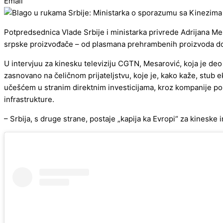
Email
Potpredsednica Vlade Srbije i ministarka privrede Adrijana Mes
srpske proizvođače – od plasmana prehrambenih proizvoda do iz
U intervjuu za kinesku televiziju CGTN, Mesarović, koja je deo 
zasnovano na čeličnom prijateljstvu, koje je, kako kaže, stub e
učešćem u stranim direktnim investicijama, kroz kompanije popu
infrastrukture.
– Srbija, s druge strane, postaje „kapija ka Evropi“ za kineske