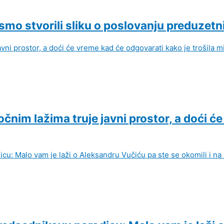
mo stvorili sliku o poslovanju preduzet
nim lažima truje javni prostor, a doći će