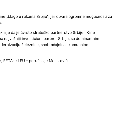
 Kine „blago u rukama Srbije“, jer otvara ogromne mogućnosti za
e.
kla je da je čvrsto strateško partnerstvo Srbije i Kine
a najvažniji investicioni partner Srbije, sa dominantnim
modernizaciju železnice, saobraćajnica i komunalne
e, EFTA-e i EU – poručila je Mesarović.