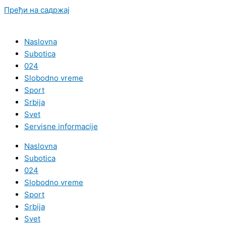
Пређи на садржај
Naslovna
Subotica
024
Slobodno vreme
Sport
Srbija
Svet
Servisne informacije
Naslovna
Subotica
024
Slobodno vreme
Sport
Srbija
Svet