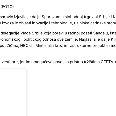
arović izjavila je da je Sporazum o slobodnoj trgovini Srbije i
voza iz oblasti inovacija i tehnologije, uz niske carinske stop
delegacije Vlade Srbije koja boravi u radnoj poseti Šangaju, ista
konomskog i političkog odnosa dve zemlje. Naglasila je da je Kin
t Ziđina, HBC-a i Minta, ali i kroz infrastrukturne projekte i 
 investitore, jer im omogućava povoljan pristup tržištima CEFTA-