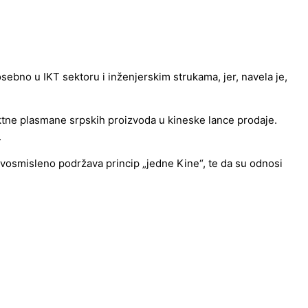
sebno u IKT sektoru i inženjerskim strukama, jer, navela je,
rektne plasmane srpskih proizvoda u kineske lance prodaje.
.
nedvosmisleno podržava princip „jedne Kine“, te da su odnosi