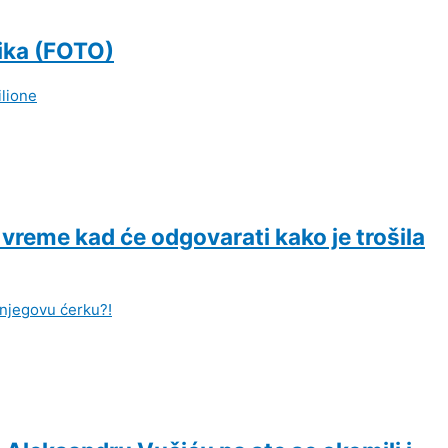
nika (FOTO)
 vreme kad će odgovarati kako je trošila