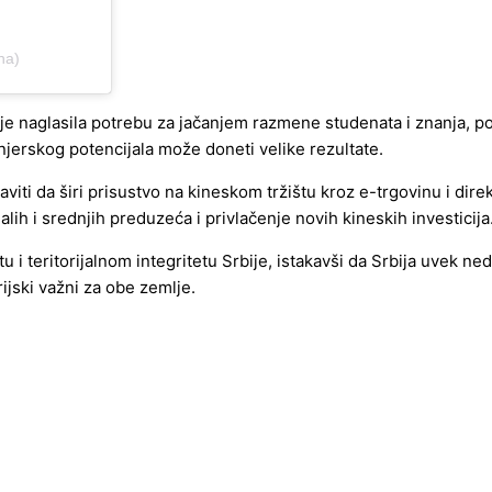
na)
je naglasila potrebu za jačanjem razmene studenata i znanja, po
jerskog potencijala može doneti velike rezultate.
aviti da širi prisustvo na kineskom tržištu kroz e-trgovinu i di
lih i srednjih preduzeća i privlačenje novih kineskih investicija
u i teritorijalnom integritetu Srbije, istakavši da Srbija uvek 
ijski važni za obe zemlje.