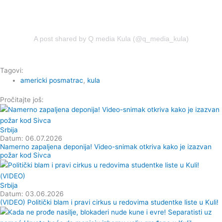
A post shared by Q media Kula (@q_media_kula)
Tagovi:
americki posmatrac
,
kula
Pročitajte još:
Srbija
Datum: 06.07.2026
Namerno zapaljena deponija! Video-snimak otkriva kako je izazvan
požar kod Sivca
Srbija
Datum: 03.06.2026
(VIDEO) Politički blam i pravi cirkus u redovima studentke liste u Kuli!