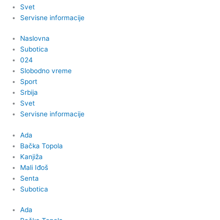
Svet
Servisne informacije
Naslovna
Subotica
024
Slobodno vreme
Sport
Srbija
Svet
Servisne informacije
Ada
Bačka Topola
Kanjiža
Mali Iđoš
Senta
Subotica
Ada