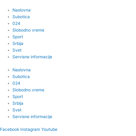
Пређи
на
Naslovna
садржај
Subotica
024
Slobodno vreme
Sport
Srbija
Svet
Servisne informacije
Naslovna
Subotica
024
Slobodno vreme
Sport
Srbija
Svet
Servisne informacije
Facebook
Instagram
Youtube