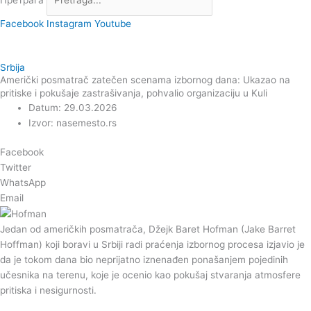
Претрага
Facebook
Instagram
Youtube
Srbija
Američki posmatrač zatečen scenama izbornog dana: Ukazao na
pritiske i pokušaje zastrašivanja, pohvalio organizaciju u Kuli
Datum: 29.03.2026
Izvor: nasemesto.rs
Facebook
Twitter
WhatsApp
Email
Jedan od američkih posmatrača, Džejk Baret Hofman (Jake Barret
Hoffman) koji boravi u Srbiji radi praćenja izbornog procesa izjavio je
da je tokom dana bio neprijatno iznenađen ponašanjem pojedinih
učesnika na terenu, koje je ocenio kao pokušaj stvaranja atmosfere
pritiska i nesigurnosti.