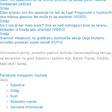
Deliblatske peščare
Srbija
Đilas priznao ono što opozicija ne želi da čuje! Progovorio o Vučićevih
dva miliona glasova: Ne može to da nestane! (VIDEO)
Srbija
Da li vas je bar malo sram?! Dok se naši vatrogasci bore na terenu,
blokaderi iz fotelja seju anarhiju! (VIDEO)
Srbija
Sramno! Vidojković na godišnjicu zločinačke akcije Oluja brutalno
izvređao proteran srpski narod! (FOTO)
Informativni portal, pretežno pokriva teritoriju Severnobačkog okruga,
sa akcentom na grad Suboticu i opštine Ada, Bačka Topola, Kanjiža,
Mali Iđoš i Senta.
Facebook
Instagram
Youtube
Vesti
Subotica
Srbija
Svet
Slobodno vreme
Servisne informacije