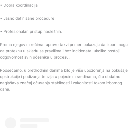
• Dobra koordinacija
• Jasno definisane procedure
• Profesionalan pristup nadležnih.
Prema njegovim rečima, upravo takvi primeri pokazuju da izbori mogu
da proteknu u skladu sa pravilima i bez incidenata, ukoliko postoji
odgovornost svih učesnika u procesu.
Podsećamo, u prethodnim danima bilo je više upozorenja na pokušaje
opstrukcije i podizanja tenzija u pojedinim sredinama, što dodatno
naglašava značaj očuvanja stabilnosti i zakonitosti tokom izbornog
dana.