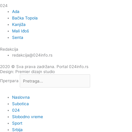
024
Ada
Bačka Topola
Kanjiža
Mali Iđoš
Senta
Redakcija
redakcija@024info.rs
2020 © Sva prava zadržana. Portal 024info.rs
Design: Premier dizajn studio
Претрага
Naslovna
Subotica
024
Slobodno vreme
Sport
Srbija