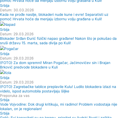
Srbija
Datum: 30.03.2026
Kada ne prođe nasilje, blokaderi nude kune i evre! Separatisti uz
pomoć Hrvata hoće da menjaju izbornu volju građana u Kuli!
Srbija
Datum: 29.03.2026
Blokader Srđan Đurić fizički napao građane! Nakon što je pokušao da
sruši državu 15. marta, sada divlja po Kuli!
Srbija
Datum: 29.03.2026
(FOTO) Za dom spremni! Miran Pogačar, Jaćimovićev sin i Brajan
Brković predvode blokadere u Kuli
Srbija
Datum: 29.03.2026
(FOTO) Zagrebačke tablice preplavile Kulu! Ludilo blokadera izlazi na
videlo, ispod automobila postavljaju šiljke
Preporuka za vas
Srbija
Vode Vojvodine: Dok drugi kritikuju, mi radimo! Problem vodostaja nije
lokalan, on je regionalan!
Srbija
Galić: Svi kapaciteti su na terenu, prioritet su ljudski životi i zaštita