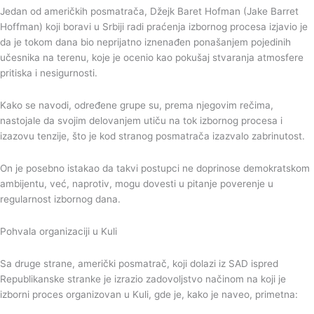
Jedan od američkih posmatrača, Džejk Baret Hofman (Jake Barret
Hoffman) koji boravi u Srbiji radi praćenja izbornog procesa izjavio je
da je tokom dana bio neprijatno iznenađen ponašanjem pojedinih
učesnika na terenu, koje je ocenio kao pokušaj stvaranja atmosfere
pritiska i nesigurnosti.
Kako se navodi, određene grupe su, prema njegovim rečima,
nastojale da svojim delovanjem utiču na tok izbornog procesa i
izazovu tenzije, što je kod stranog posmatrača izazvalo zabrinutost.
On je posebno istakao da takvi postupci ne doprinose demokratskom
ambijentu, već, naprotiv, mogu dovesti u pitanje poverenje u
regularnost izbornog dana.
Pohvala organizaciji u Kuli
Sa druge strane, američki posmatrač, koji dolazi iz SAD ispred
Republikanske stranke je izrazio zadovoljstvo načinom na koji je
izborni proces organizovan u Kuli, gde je, kako je naveo, primetna: