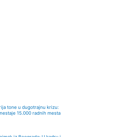
ja tone u dugotrajnu krizu:
estaje 15.000 radnih mesta
nimak iz Beograda: U kadru i