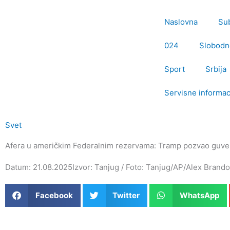
Пређи
на
Naslovna
Su
садржај
024
Slobodn
Sport
Srbija
Servisne informac
Svet
Afera u američkim Federalnim rezervama: Tramp pozvao guve
Datum: 21.08.2025
Izvor: Tanjug / Foto: Tanjug/AP/Alex Brand
Facebook
Twitter
WhatsApp