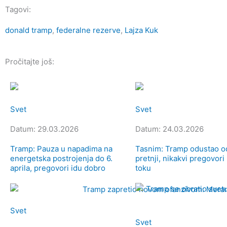
Tagovi:
donald tramp
,
federalne rezerve
,
Lajza Kuk
Pročitajte još:
Svet
Svet
Datum: 29.03.2026
Datum: 24.03.2026
Tramp: Pauza u napadima na
Tasnim: Tramp odustao o
energetska postrojenja do 6.
pretnji, nikakvi pregovori
aprila, pregovori idu dobro
toku
Svet
Svet