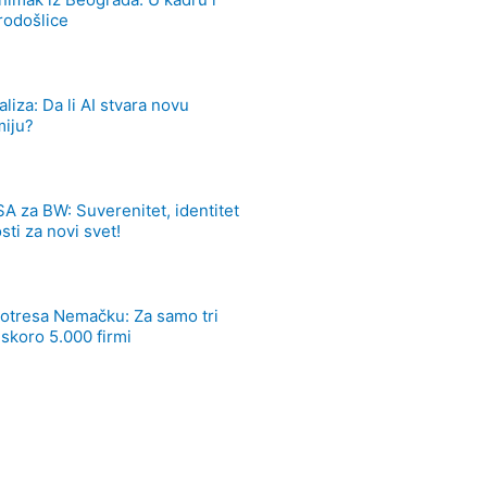
rodošlice
liza: Da li AI stvara novu
miju?
A za BW: Suverenitet, identitet
sti za novi svet!
potresa Nemačku: Za samo tri
skoro 5.000 firmi