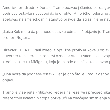
Američki predsednik Donald Tramp pozvao j članicu borda guv
podnese ostavku navodeći da je direktor Američke federalne a
apelovao na američko ministarstvo pravde da istraži njene na
„Lajza Kuk mora da podnese ostavku odmah!!!“, objavio je Tram
prenosi Rojters.
Direktor FHFA Bil Palti izneo je optužbe protiv Kukove u objav
guvernerka Federalnih rezervi označila stan u Atlanti kao svoj
kredit za kuću u Mičigenu, koju je takođe označila kao glavno p
„Ona mora da podnese ostavku jer je ono što je uradila osnov z
objavi.
Tramp je više puta kritikovao Federalne rezerve i predsednika
referentnih kamatnih stopa pozvajući na značajna smanjenja s