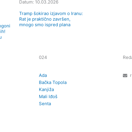
Datum: 10.03.2026
Tramp šokirao izjavom o Iranu:
Rat je praktično završen,
mnogo smo ispred plana
ogoni
ih!
u
024
Reda
Ada
Bačka Topola
Kanjiža
Mali Iđoš
Senta