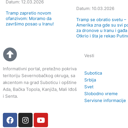
Datum: 12.03.2026
Datum: 10.03.2026
Tramp zapretio novom
ofanzivom: Moramo da
Tramp se obratio svetu –
završimo posao u Iranu!
Amerika zna gde su svi p
za dronove u Iranu i gađa 
Otkrio i šta je rekao Putin
Vesti
Informativni portal, pretežno pokriva
Subotica
teritoriju Severnobačkog okruga, sa
Srbija
akcentom na grad Suboticu i opštine
Svet
Ada, Bačka Topola, Kanjiža, Mali Iđoš
Slobodno vreme
i Senta.
Servisne informacije
F
I
Y
a
n
o