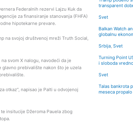
transparent dob
ernera Federalnih rezervi Lajzu Kuk da
gencije za finansiranje stanovanja (FHFA)
Svet
vodne hipotekarne prevare.
Balkan Watch ana
globalnu ekono
p na svojoj društvenoj mreži Truth Social,
Srbija
,
Svet
Turning Point US
i na svom X nalogu, navodeći da je
i sloboda vredno
e glavno prebivalište nakon što je uzela
rebivalište.
Svet
Talas bankrota 
a otkaz“, napisao je Palti u odvojenoj
meseca propalo 
 te insitucije Džeroma Pauela zbog
topa.