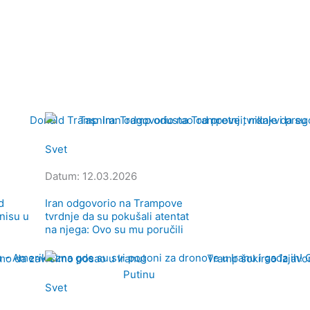
Svet
Datum: 12.03.2026
d
Iran odgovorio na Trampove
 nisu u
tvrdnje da su pokušali atentat
na njega: Ovo su mu poručili
Svet