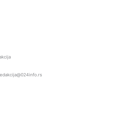
kcija
redakcija@024info.rs