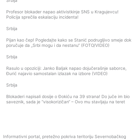
Srbija
Profesor blokader napao aktivistkinje SNS u Kragujevcu!
Policija sprečila eskalaciju incidenta!
Srbija
Pijan kao čep! Pogledajte kako se Stanić podrugljivo smeje dok
poručuje da „Srbi mogu i da nestanu“ (FOTO/VIDEO)
Srbija
Rasulo u opoziciji: Janko Baljak napao dojučerašnje saborce,
Đurić najavio samostalan izlazak na izbore (VIDEO)
Srbija
Blokaderi napisali dosije o Đokiću na 39 strana! Do juče im bio
saveznik, sada je “visokorizičan“ – Ovo mu stavljaju na teret
Informativni portal, pretežno pokriva teritoriju Severnobačkog