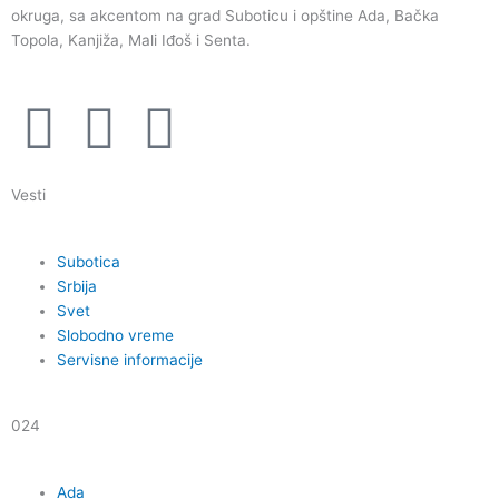
okruga, sa akcentom na grad Suboticu i opštine Ada, Bačka
Topola, Kanjiža, Mali Iđoš i Senta.
F
I
Y
a
n
o
Vesti
c
s
u
Subotica
e
t
t
Srbija
Svet
b
a
u
Slobodno vreme
Servisne informacije
o
g
b
024
o
r
e
Ada