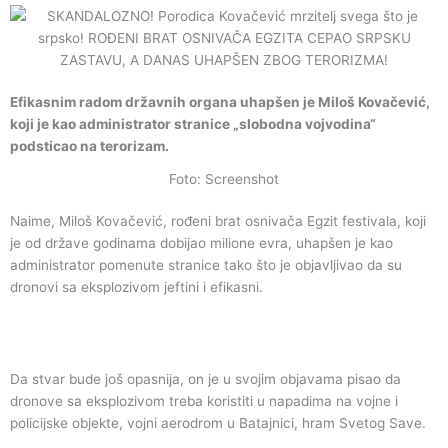
m
Efikasnim radom državnih organa uhapšen je Miloš Kovačević,
koji je kao administrator stranice „slobodna vojvodina“
podsticao na terorizam.
Foto: Screenshot
Naime, Miloš Kovačević, rođeni brat osnivača Egzit festivala, koji
je od države godinama dobijao milione evra, uhapšen je kao
administrator pomenute stranice tako što je objavljivao da su
dronovi sa eksplozivom jeftini i efikasni.
Da stvar bude još opasnija, on je u svojim objavama pisao da
dronove sa eksplozivom treba koristiti u napadima na vojne i
policijske objekte, vojni aerodrom u Batajnici, hram Svetog Save.