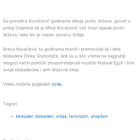
Da porodica Kovačević godinama deluje protiv države, govori u
prilog činjenica da je Miloš Kovačević već imao ispade protiv
države, tako što je cepao zastavu Srbije.
Braća Kovačević su godinama branili i promovisali lik i delo
blokadera Dinka Gruhonjića, dok su u isto vreme na najgrublji
mogući način politički zloupotrebljavali muzički festival Egzit i širili
svoje blokaderske i anti-državne ideje.
Video možete pogledati
ovde.
Tagovi:
blokader
,
blokaderi
,
srbija
,
terorizam
,
uhapšen