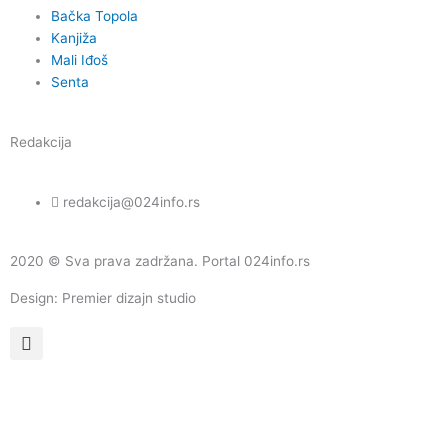
k
a
Bačka Topola
Kanjiža
m
Mali Iđoš
Senta
Redakcija
redakcija@024info.rs
2020 © Sva prava zadržana. Portal 024info.rs
Design: Premier dizajn studio