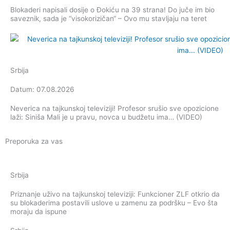
Blokaderi napisali dosije o Đokiću na 39 strana! Do juče im bio
saveznik, sada je “visokorizičan“ – Ovo mu stavljaju na teret
Srbija
Datum: 07.08.2026
Neverica na tajkunskoj televiziji! Profesor srušio sve opozicione
laži: Siniša Mali je u pravu, novca u budžetu ima… (VIDEO)
Preporuka za vas
Srbija
Priznanje uživo na tajkunskoj televiziji: Funkcioner ZLF otkrio da
su blokaderima postavili uslove u zamenu za podršku – Evo šta
moraju da ispune