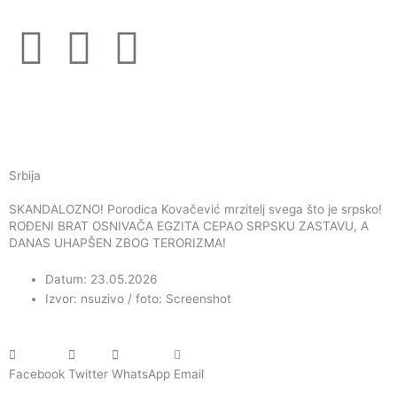
Пређи
на
F
I
Y
садржај
a
n
o
c
s
u
e
t
t
Srbija
b
a
u
SKANDALOZNO! Porodica Kovačević mrzitelj svega što je srpsko!
ROĐENI BRAT OSNIVAČA EGZITA CEPAO SRPSKU ZASTAVU, A
DANAS UHAPŠEN ZBOG TERORIZMA!
o
g
b
Datum: 23.05.2026
o
r
e
Izvor: nsuzivo / foto: Screenshot
k
a
Facebook
Twitter
WhatsApp
Email