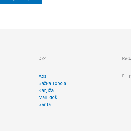
024
Reda
Ada
Bačka Topola
Kanjiža
Mali Iđoš
Senta