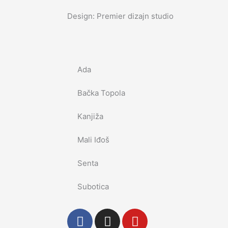
Design: Premier dizajn studio
Ada
Bačka Topola
Kanjiža
Mali Iđoš
Senta
Subotica
F
I
Y
a
n
o