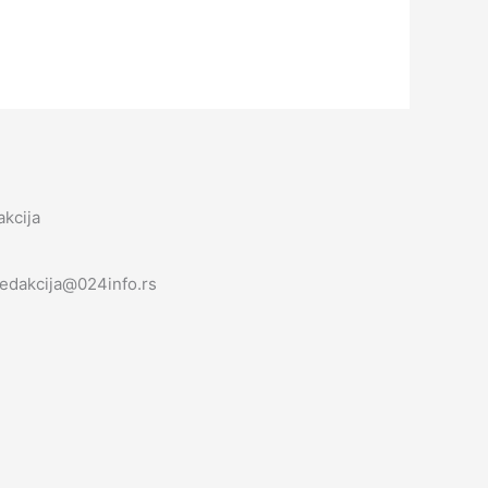
kcija
redakcija@024info.rs