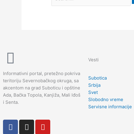
Vesti
Informativni portal, pretežno pokriva
Subotica
teritoriju Severnobačkog okruga, sa
Srbija
akcentom na grad Suboticu i opštine
Svet
Ada, Bačka Topola, Kanjiža, Mali Iđoš
Slobodno vreme
i Senta.
Servisne informacije
F
I
Y
a
n
o