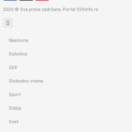
c
s
u
2020 © Sva prava zadržana. Portal 024info.rs
e
t
t
b
a
u
o
g
b
o
r
e
k
a
Naslovna
m
Subotica
024
Slobodno vreme
Sport
Srbija
Svet