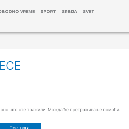
OBODNO VREME
SPORT
SRBIJA
SVET
ECE
 оно што сте тражили. Можда ће претраживање помоћи.