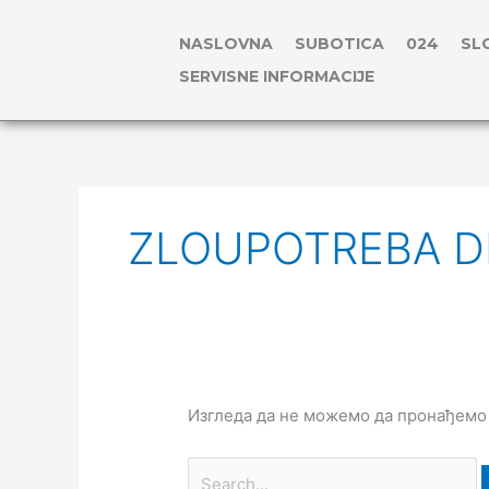
Пређи
на
NASLOVNA
SUBOTICA
024
SL
садржај
SERVISNE INFORMACIJE
Претрага
за:
ZLOUPOTREBA D
Изгледа да не можемо да пронађемо