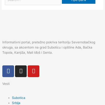
Informativni portal, pretežno pokriva teritoriju Severnobačkog
okruga, sa akcentom na grad Suboticu i opštine Ada, Bačka
Topola, Kanjiža, Mali Iđoš i Senta.
F
I
Y
a
n
o
c
s
u
Vesti
e
t
t
b
a
u
o
g
b
Subotica
o
r
e
Srbija