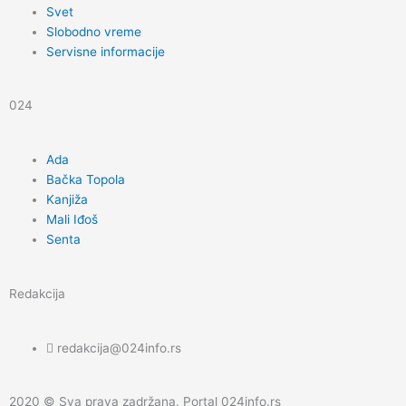
k
a
Svet
Slobodno vreme
m
Servisne informacije
024
Ada
Bačka Topola
Kanjiža
Mali Iđoš
Senta
Redakcija
redakcija@024info.rs
2020 © Sva prava zadržana. Portal 024info.rs