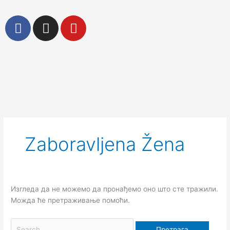
Пређи
на
F
I
Y
садржај
a
n
o
c
s
u
e
t
t
b
a
u
o
g
b
Претрага
o
r
e
за:
k
a
m
Zaboravljena Žena
Изгледа да не можемо да пронађемо оно што сте тражили.
Можда ће претраживање помоћи.