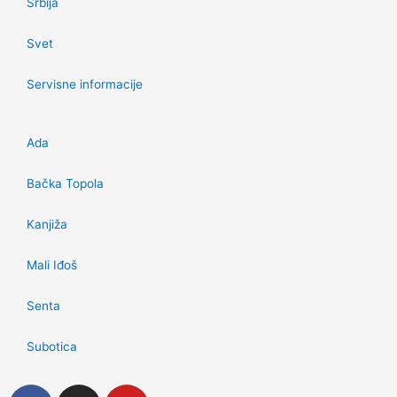
Srbija
Svet
Servisne informacije
Ada
Bačka Topola
Kanjiža
Mali Iđoš
Senta
Subotica
F
I
Y