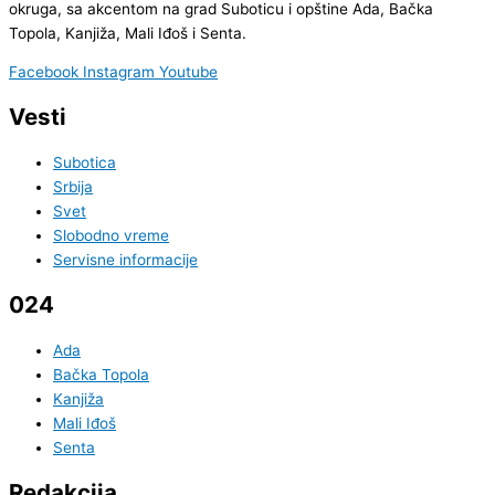
okruga, sa akcentom na grad Suboticu i opštine Ada, Bačka
Topola, Kanjiža, Mali Iđoš i Senta.
Facebook
Instagram
Youtube
Vesti
Subotica
Srbija
Svet
Slobodno vreme
Servisne informacije
024
Ada
Bačka Topola
Kanjiža
Mali Iđoš
Senta
Redakcija