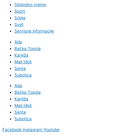
Slobodno vreme
Sport
Srbija
Svet
Servisne informacije
Ada
Bačka Topola
Kanjiža
Mali Iđoš
Senta
Subotica
Ada
Bačka Topola
Kanjiža
Mali Iđoš
Senta
Subotica
Facebook
Instagram
Youtube