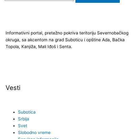
m
Informativni portal, pretežno pokriva teritoriju Severnobačkog
okruga, sa akcentom na grad Suboticu i opštine Ada, Bačka
Topola, Kanjiža, Mali Iđoš i Senta.
F
I
Y
a
n
o
Vesti
c
s
u
e
t
t
Subotica
Srbija
b
a
u
Svet
Slobodno vreme