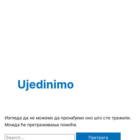
Пређи
Претрага
на
за:
F
I
Y
садржај
a
n
o
c
s
u
e
t
t
b
a
u
Ujedinimo
o
g
b
o
r
e
Изгледа да не можемо да пронађемо оно што сте тражили.
k
a
Можда ће претраживање помоћи.