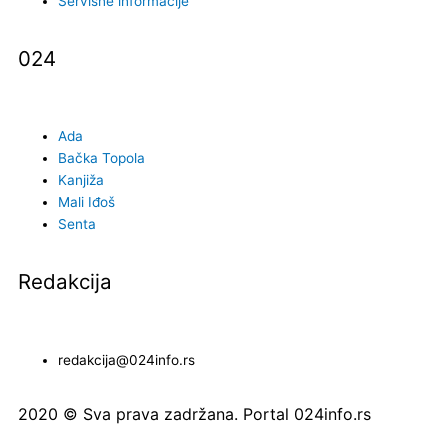
o
g
b
Servisne informacije
o
r
e
024
k
a
Ada
m
Bačka Topola
Kanjiža
Mali Iđoš
Senta
Redakcija
redakcija@024info.rs
2020 © Sva prava zadržana. Portal 024info.rs