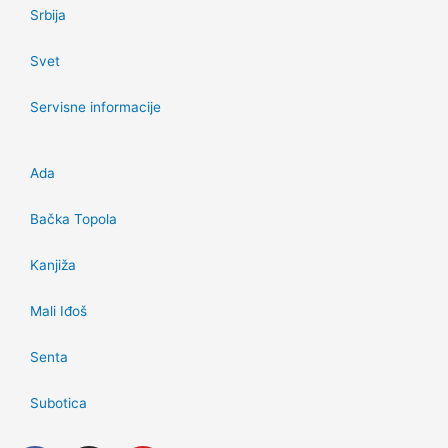
Srbija
Svet
Servisne informacije
Ada
Bačka Topola
Kanjiža
Mali Iđoš
Senta
Subotica