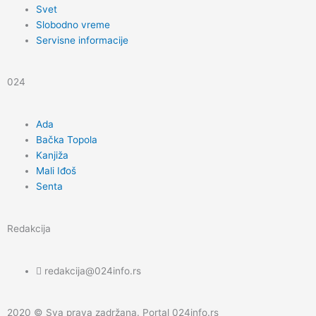
k
a
Svet
Slobodno vreme
m
Servisne informacije
024
Ada
Bačka Topola
Kanjiža
Mali Iđoš
Senta
Redakcija
redakcija@024info.rs
2020 © Sva prava zadržana. Portal 024info.rs