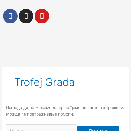
Пређи
на
F
I
Y
садржај
a
n
o
c
s
u
e
t
t
b
a
u
o
g
b
Претрага
o
r
e
за:
k
a
m
Trofej Grada
Изгледа да не можемо да пронађемо оно што сте тражили.
Можда ће претраживање помоћи.