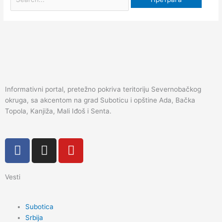
Informativni portal, pretežno pokriva teritoriju Severnobačkog
okruga, sa akcentom na grad Suboticu i opštine Ada, Bačka
Topola, Kanjiža, Mali Iđoš i Senta.
F
I
Y
a
n
o
c
s
u
Vesti
e
t
t
b
a
u
o
g
b
Subotica
o
r
e
Srbija