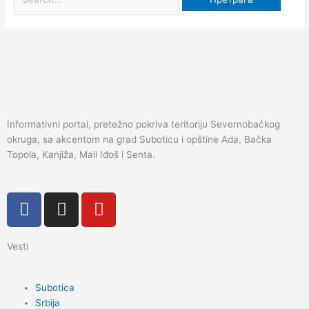
Informativni portal, pretežno pokriva teritoriju Severnobačkog
okruga, sa akcentom na grad Suboticu i opštine Ada, Bačka
Topola, Kanjiža, Mali Iđoš i Senta.
F
I
Y
a
n
o
c
s
u
Vesti
e
t
t
b
a
u
o
g
b
Subotica
o
r
e
Srbija