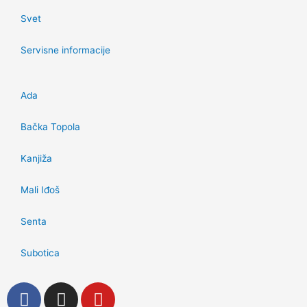
Svet
Servisne informacije
Ada
Bačka Topola
Kanjiža
Mali Iđoš
Senta
Subotica
F
I
Y