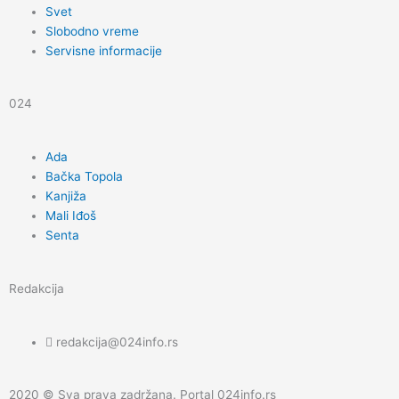
k
a
Svet
Slobodno vreme
m
Servisne informacije
024
Ada
Bačka Topola
Kanjiža
Mali Iđoš
Senta
Redakcija
redakcija@024info.rs
2020 © Sva prava zadržana. Portal 024info.rs