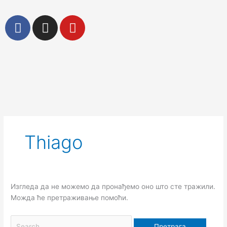
Пређи
на
F
I
Y
садржај
a
n
o
c
s
u
e
t
t
b
a
u
o
g
b
Претрага
o
r
e
за:
k
a
m
Thiago
Изгледа да не можемо да пронађемо оно што сте тражили.
Можда ће претраживање помоћи.