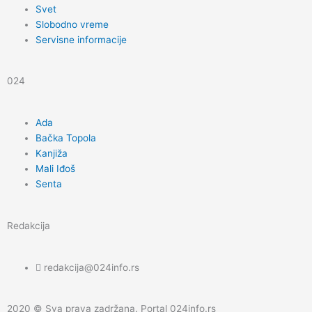
k
a
Svet
Slobodno vreme
m
Servisne informacije
024
Ada
Bačka Topola
Kanjiža
Mali Iđoš
Senta
Redakcija
redakcija@024info.rs
2020 © Sva prava zadržana. Portal 024info.rs