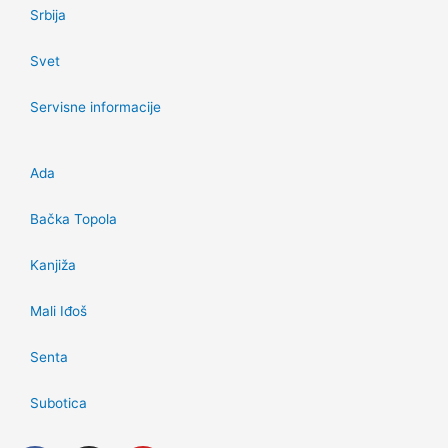
Srbija
Svet
Servisne informacije
Ada
Bačka Topola
Kanjiža
Mali Iđoš
Senta
Subotica