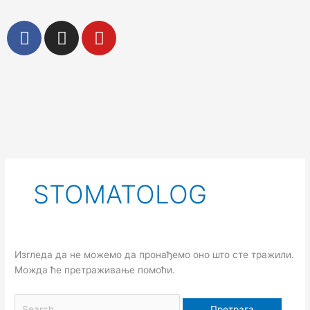
Пређи
на
F
I
Y
садржај
a
n
o
c
s
u
e
t
t
b
a
u
o
g
b
Претрага
o
r
e
за:
k
a
m
STOMATOLOG
Изгледа да не можемо да пронађемо оно што сте тражили.
Можда ће претраживање помоћи.