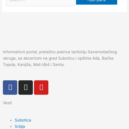
Informativni portal, pretežno pokriva teritoriju Severnobačkog
okruga, sa akcentom na grad Suboticu i opštine Ada, Bačka
Topola, Kanjiža, Mali Iđoš i Senta.
F
I
Y
a
n
o
c
s
u
Vesti
e
t
t
b
a
u
o
g
b
Subotica
o
r
e
Srbija