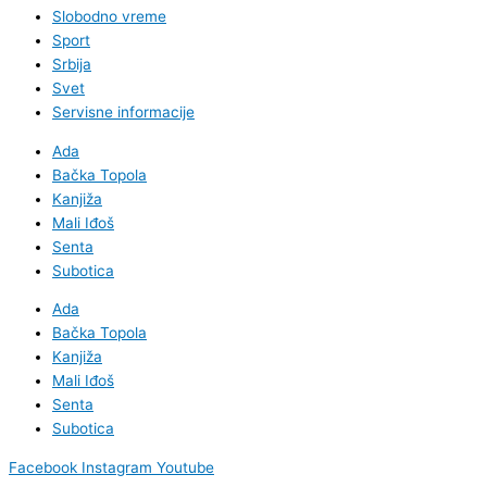
Slobodno vreme
Sport
Srbija
Svet
Servisne informacije
Ada
Bačka Topola
Kanjiža
Mali Iđoš
Senta
Subotica
Ada
Bačka Topola
Kanjiža
Mali Iđoš
Senta
Subotica
Facebook
Instagram
Youtube