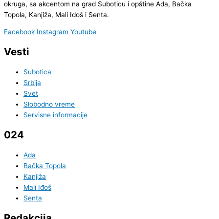
okruga, sa akcentom na grad Suboticu i opštine Ada, Bačka
Topola, Kanjiža, Mali Iđoš i Senta.
Facebook
Instagram
Youtube
Vesti
Subotica
Srbija
Svet
Slobodno vreme
Servisne informacije
024
Ada
Bačka Topola
Kanjiža
Mali Iđoš
Senta
Redakcija