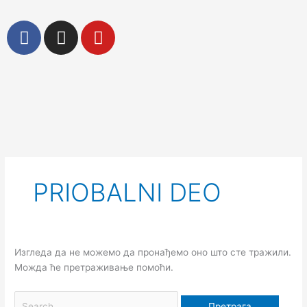
Пређи
на
F
I
Y
садржај
a
n
o
c
s
u
e
t
t
b
a
u
o
g
b
Претрага
o
r
e
за:
k
a
m
PRIOBALNI DEO
Изгледа да не можемо да пронађемо оно што сте тражили.
Можда ће претраживање помоћи.