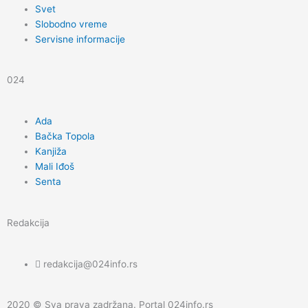
k
a
Svet
Slobodno vreme
m
Servisne informacije
024
Ada
Bačka Topola
Kanjiža
Mali Iđoš
Senta
Redakcija
redakcija@024info.rs
2020 © Sva prava zadržana. Portal 024info.rs