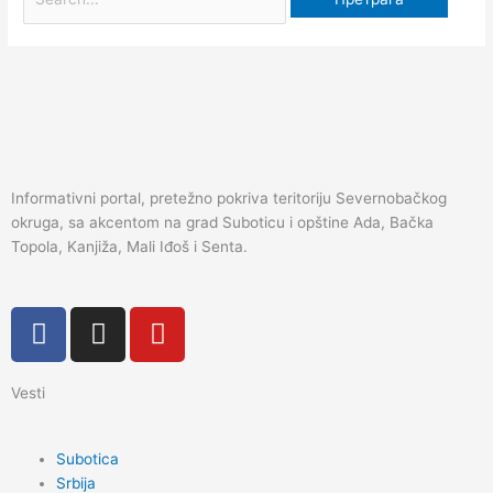
Informativni portal, pretežno pokriva teritoriju Severnobačkog
okruga, sa akcentom na grad Suboticu i opštine Ada, Bačka
Topola, Kanjiža, Mali Iđoš i Senta.
F
I
Y
a
n
o
c
s
u
Vesti
e
t
t
b
a
u
o
g
b
Subotica
o
r
e
Srbija