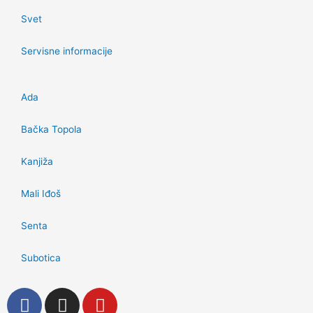
Svet
Servisne informacije
Ada
Bačka Topola
Kanjiža
Mali Iđoš
Senta
Subotica
F
I
Y