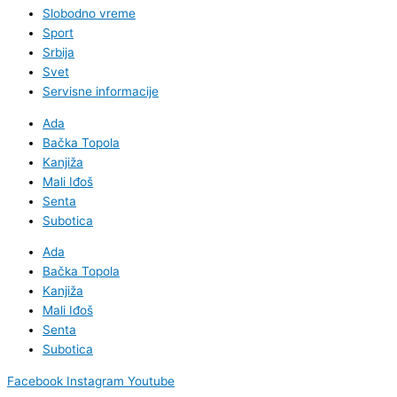
Slobodno vreme
Sport
Srbija
Svet
Servisne informacije
Ada
Bačka Topola
Kanjiža
Mali Iđoš
Senta
Subotica
Ada
Bačka Topola
Kanjiža
Mali Iđoš
Senta
Subotica
Facebook
Instagram
Youtube