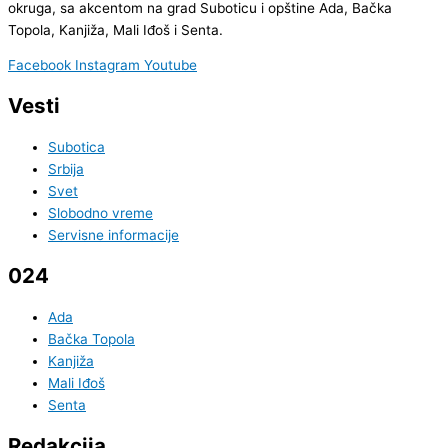
okruga, sa akcentom na grad Suboticu i opštine Ada, Bačka
Topola, Kanjiža, Mali Iđoš i Senta.
Facebook
Instagram
Youtube
Vesti
Subotica
Srbija
Svet
Slobodno vreme
Servisne informacije
024
Ada
Bačka Topola
Kanjiža
Mali Iđoš
Senta
Redakcija