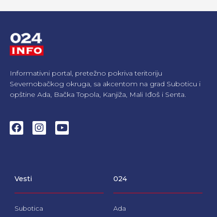
Informativni portal, pretežno pokriva teritoriju
Severnobačkog okruga, sa akcentom na grad Suboticu i
opštine Ada, Bačka Topola, Kanjiža, Mali Iđoš i Senta.
F
I
Y
a
n
o
c
s
u
e
t
t
b
a
u
o
g
b
Vesti
024
o
r
e
k
a
m
Subotica
Ada