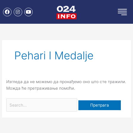
Пређи
F
I
Y
на
a
n
o
садржај
c
s
u
e
t
t
Претрага
b
a
u
o
g
b
за:
o
r
e
k
a
m
Pehari I Medalje
Изгледа да не можемо да пронађемо оно што сте тражили.
Можда ће претраживање помоћи.