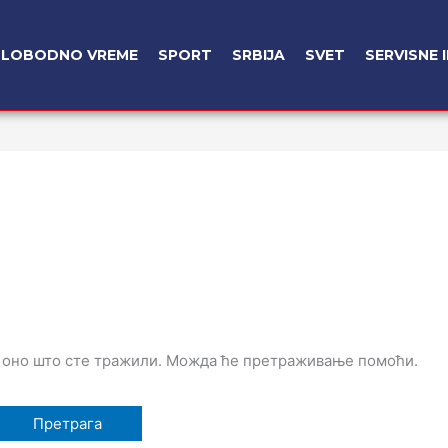
SLOBODNO VREME
SPORT
SRBIJA
SVET
SERVISNE 
 оно што сте тражили. Можда ће претраживање помоћи.