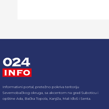
Informativni portal, pretežno pokriva teritoriju
Severnobačkog okruga, sa akcentom na grad Suboticu i
opštine Ada, Bačka Topola, Kanjiža, Mali Iđoš i Senta.