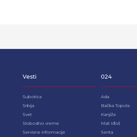
Vesti
024
Subotica
Ada
Srbija
Bačka Topola
Svet
Kanjiža
Slobodno vreme
Mali Iđoš
Servisne informacije
Senta