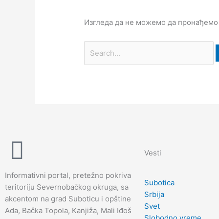
Изгледа да не можемо да пронађемо
Vesti
Informativni portal, pretežno pokriva
Subotica
teritoriju Severnobačkog okruga, sa
Srbija
akcentom na grad Suboticu i opštine
Svet
Ada, Bačka Topola, Kanjiža, Mali Iđoš
Slobodno vreme