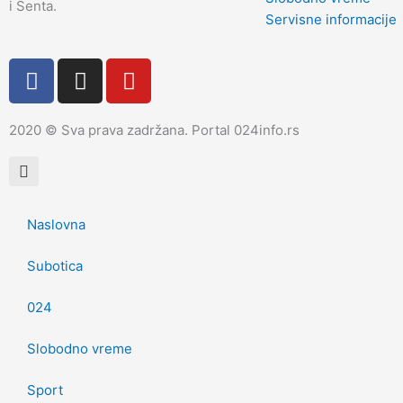
i Senta.
Servisne informacije
F
I
Y
a
n
o
c
s
u
2020 © Sva prava zadržana. Portal 024info.rs
e
t
t
b
a
u
o
g
b
o
r
e
k
a
Naslovna
m
Subotica
024
Slobodno vreme
Sport