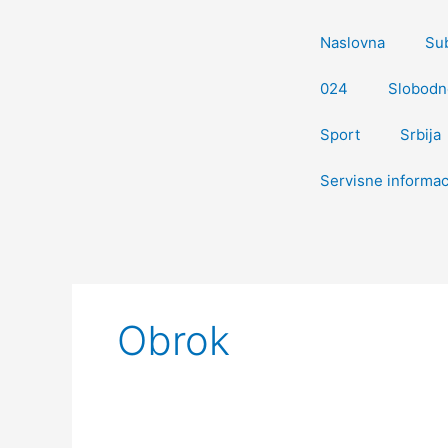
Пређи
на
Naslovna
Su
садржај
024
Slobodn
Sport
Srbija
Servisne informac
Претрага
за:
Obrok