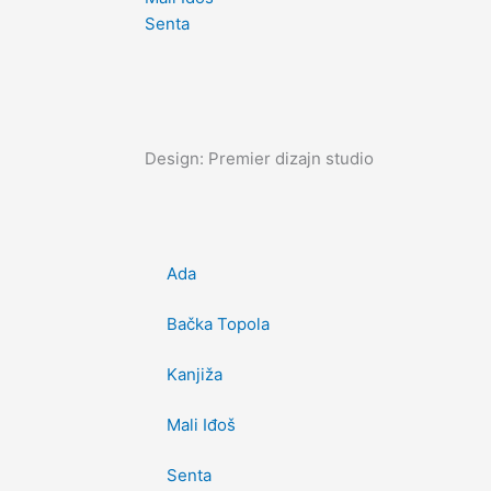
Senta
Design: Premier dizajn studio
Ada
Bačka Topola
Kanjiža
Mali Iđoš
Senta