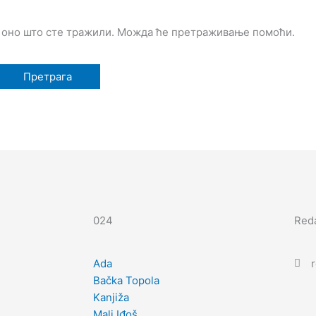
 оно што сте тражили. Можда ће претраживање помоћи.
024
Reda
Ada
Bačka Topola
Kanjiža
Mali Iđoš