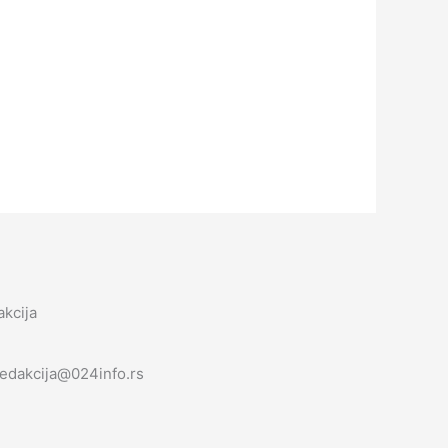
kcija
redakcija@024info.rs