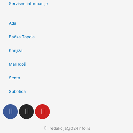
Servisne informacije
Ada
Bačka Topola
Kanjiža
Mali Iđoš
Senta
Subotica
F
I
Y
a
n
o
c
s
u
e
t
t
redakcija@024info.rs