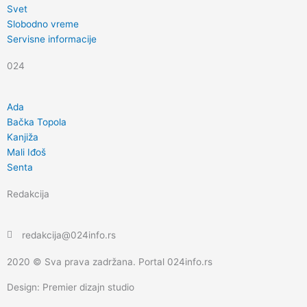
k
a
Svet
Slobodno vreme
m
Servisne informacije
024
Ada
Bačka Topola
Kanjiža
Mali Iđoš
Senta
Redakcija
redakcija@024info.rs
2020 © Sva prava zadržana. Portal 024info.rs
Design: Premier dizajn studio