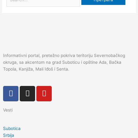
Informativni portal, pretežno pokriva teritoriju Severnobačkog
okruga, sa akcentom na grad Suboticu i opštine Ada, Bačka
Topola, Kanjiža, Mali Iđoš i Senta.
F
I
Y
a
n
o
c
s
u
Vesti
e
t
t
b
a
u
o
g
b
Subotica
o
r
e
Srbija