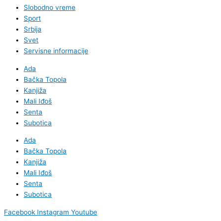
Slobodno vreme
Sport
Srbija
Svet
Servisne informacije
Ada
Bačka Topola
Kanjiža
Mali Iđoš
Senta
Subotica
Ada
Bačka Topola
Kanjiža
Mali Iđoš
Senta
Subotica
Facebook
Instagram
Youtube