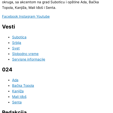
okruga, sa akcentom na grad Suboticu i opštine Ada, Bačka
Topola, Kanjiža, Mali Iđoš i Senta.
Facebook
Instagram
Youtube
Vesti
Subotica
Srbija
Svet
Slobodno vreme
Servisne informacije
024
Ada
Bačka Topola
Kanjiža
Mali Iđoš
Senta
Redakcija