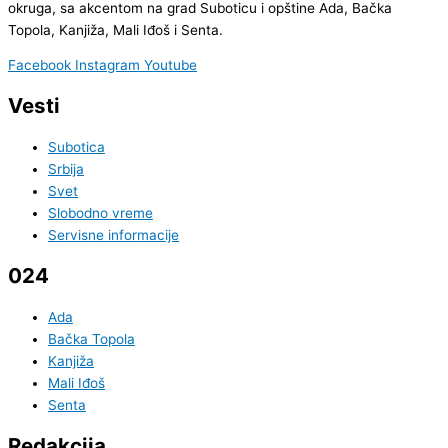
okruga, sa akcentom na grad Suboticu i opštine Ada, Bačka
Topola, Kanjiža, Mali Iđoš i Senta.
Facebook
Instagram
Youtube
Vesti
Subotica
Srbija
Svet
Slobodno vreme
Servisne informacije
024
Ada
Bačka Topola
Kanjiža
Mali Iđoš
Senta
Redakcija