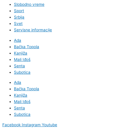
Slobodno vreme
Sport
Srbija
Svet
Servisne informacije
Ada
Bačka Topola
Kanjiža
Mali Iđoš
Senta
Subotica
Ada
Bačka Topola
Kanjiža
Mali Iđoš
Senta
Subotica
Facebook
Instagram
Youtube