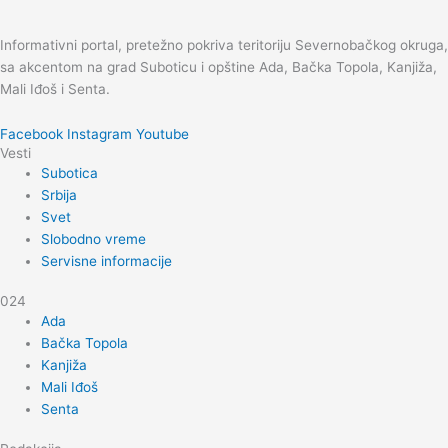
Informativni portal, pretežno pokriva teritoriju Severnobačkog okruga,
sa akcentom na grad Suboticu i opštine Ada, Bačka Topola, Kanjiža,
Mali Iđoš i Senta.
Facebook
Instagram
Youtube
Vesti
Subotica
Srbija
Svet
Slobodno vreme
Servisne informacije
024
Ada
Bačka Topola
Kanjiža
Mali Iđoš
Senta