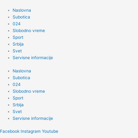
Пређи
на
Naslovna
садржај
Subotica
024
Slobodno vreme
Sport
Srbija
Svet
Servisne informacije
Naslovna
Subotica
024
Slobodno vreme
Sport
Srbija
Svet
Servisne informacije
Facebook
Instagram
Youtube