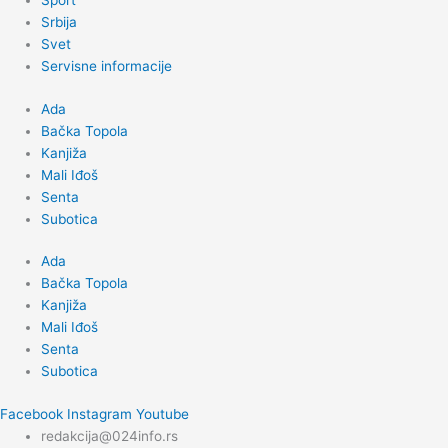
Sport
Srbija
Svet
Servisne informacije
Ada
Bačka Topola
Kanjiža
Mali Iđoš
Senta
Subotica
Ada
Bačka Topola
Kanjiža
Mali Iđoš
Senta
Subotica
Facebook
Instagram
Youtube
redakcija@024info.rs