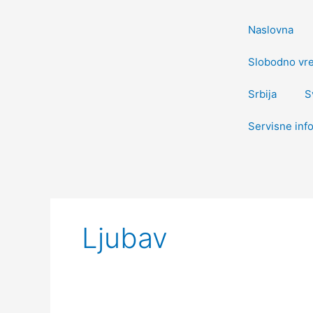
Пређи
на
Naslovna
садржај
Slobodno vr
Srbija
S
Servisne inf
Претрага
за:
Ljubav