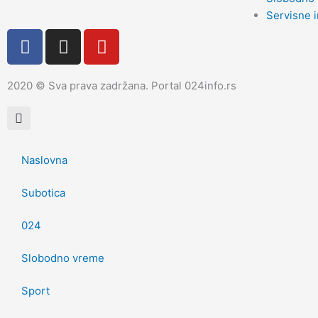
Servisne i
F
I
Y
a
n
o
c
s
u
2020 © Sva prava zadržana. Portal 024info.rs
e
t
t
b
a
u
o
g
b
o
r
e
k
a
Naslovna
m
Subotica
024
Slobodno vreme
Sport