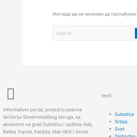
Изгледа да не можемо да пронађемо
Vesti
Informativni portal, pretežno pokriva
Subotica
teritoriju Severnobačkog okruga, sa
Srbija
akcentom na grad Suboticu i opštine Ada,
Svet
Bačka Topola, Kanjiža, Mali Iđoš i Senta.
Slobodno