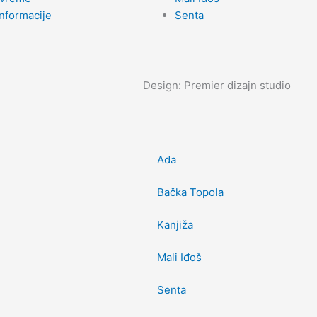
nformacije
Senta
Design: Premier dizajn studio
Ada
Bačka Topola
Kanjiža
Mali Iđoš
Senta