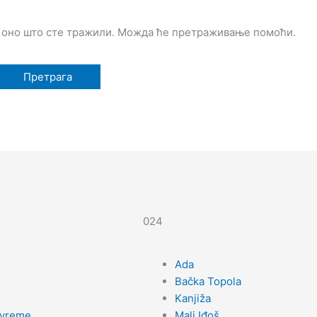
 оно што сте тражили. Можда ће претраживање помоћи.
024
Ada
Bačka Topola
Kanjiža
 vreme
Mali Iđoš