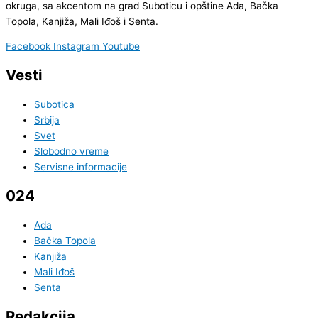
okruga, sa akcentom na grad Suboticu i opštine Ada, Bačka
Topola, Kanjiža, Mali Iđoš i Senta.
Facebook
Instagram
Youtube
Vesti
Subotica
Srbija
Svet
Slobodno vreme
Servisne informacije
024
Ada
Bačka Topola
Kanjiža
Mali Iđoš
Senta
Redakcija