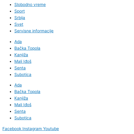
Slobodno vreme
Sport
Srbija
Svet
Servisne informacije
Ada
Bačka Topola
Kanjiža
Mali Iđoš
Senta
Subotica
Ada
Bačka Topola
Kanjiža
Mali Iđoš
Senta
Subotica
Facebook
Instagram
Youtube