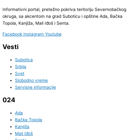
Informativni portal, pretežno pokriva teritoriju Severnobačkog
okruga, sa akcentom na grad Suboticu i opštine Ada, Bačka
Topola, Kanjiža, Mali Iđoš i Senta.
Facebook
Instagram
Youtube
Vesti
Subotica
Srbija
Svet
Slobodno vreme
Servisne informacije
024
Ada
Bačka Topola
Kanjiža
Mali Iđoš