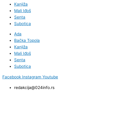
Kanjiža
Mali Iđoš
Senta
Subotica
Ada
Bačka Topola
Kanjiža
Mali Iđoš
Senta
Subotica
Facebook
Instagram
Youtube
redakcija@024info.rs