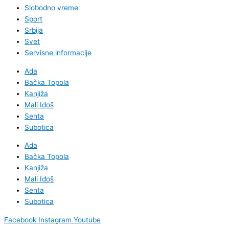
Slobodno vreme
Sport
Srbija
Svet
Servisne informacije
Ada
Bačka Topola
Kanjiža
Mali Iđoš
Senta
Subotica
Ada
Bačka Topola
Kanjiža
Mali Iđoš
Senta
Subotica
Facebook
Instagram
Youtube