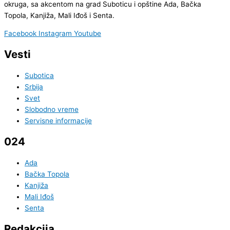
okruga, sa akcentom na grad Suboticu i opštine Ada, Bačka
Topola, Kanjiža, Mali Iđoš i Senta.
Facebook
Instagram
Youtube
Vesti
Subotica
Srbija
Svet
Slobodno vreme
Servisne informacije
024
Ada
Bačka Topola
Kanjiža
Mali Iđoš
Senta
Redakcija