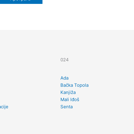
024
Ada
Bačka Topola
Kanjiža
Mali Iđoš
cije
Senta