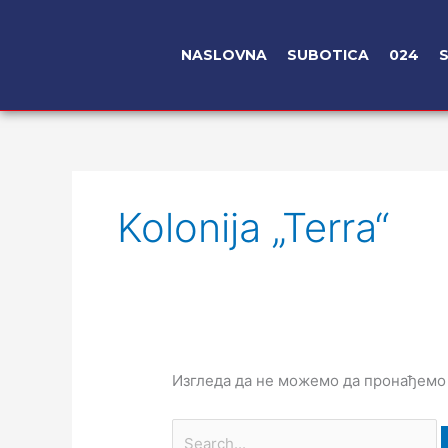
Пређи
на
NASLOVNA
SUBOTICA
024
садржај
Претрага
за:
Kolonija „terra“
Изгледа да не можемо да пронађемо