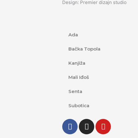
Design: Premier dizajn studio
Ada
Bačka Topola
Kanjiža
Mali Iđoš
Senta
Subotica
F
I
Y
a
n
o
c
s
u