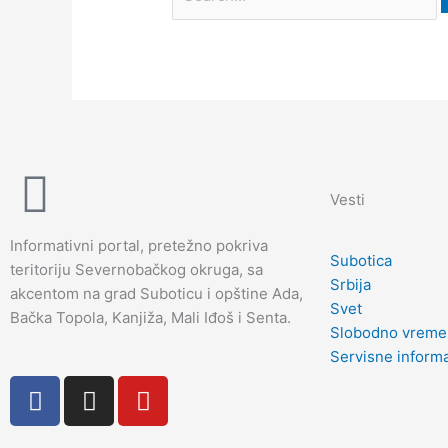
Vesti
Informativni portal, pretežno pokriva
Subotica
teritoriju Severnobačkog okruga, sa
Srbija
akcentom na grad Suboticu i opštine Ada,
Svet
Bačka Topola, Kanjiža, Mali Iđoš i Senta.
Slobodno vreme
Servisne informa
F
I
Y
a
n
o
c
s
u