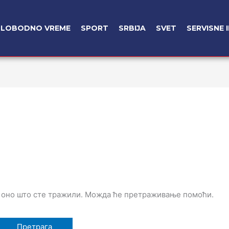
SLOBODNO VREME
SPORT
SRBIJA
SVET
SERVISNE 
 оно што сте тражили. Можда ће претраживање помоћи.