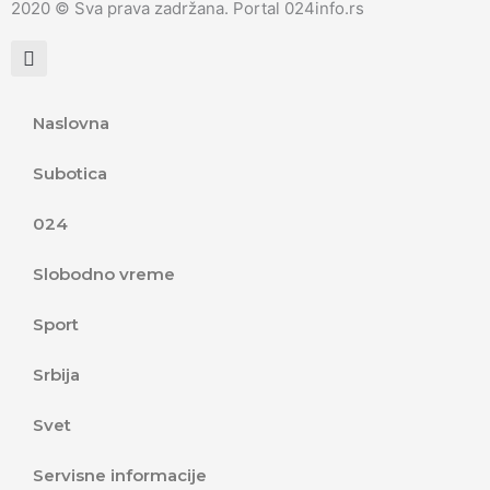
2020 © Sva prava zadržana. Portal 024info.rs
e
t
t
b
a
u
o
g
b
o
r
e
k
a
Naslovna
m
Subotica
024
Slobodno vreme
Sport
Srbija
Svet
Servisne informacije