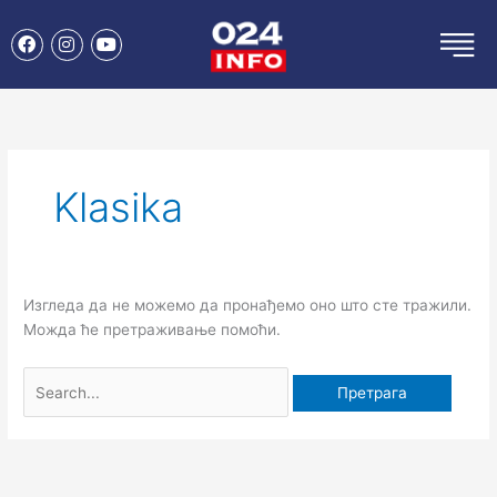
Пређи
F
I
Y
на
a
n
o
садржај
c
s
u
e
t
t
Претрага
b
a
u
o
g
b
за:
o
r
e
k
a
m
Klasika
Изгледа да не можемо да пронађемо оно што сте тражили.
Можда ће претраживање помоћи.