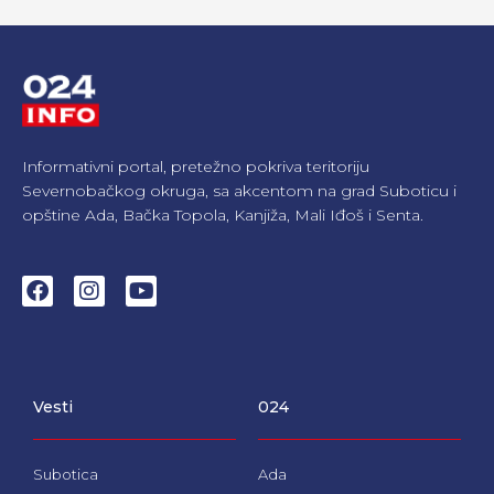
Informativni portal, pretežno pokriva teritoriju
Severnobačkog okruga, sa akcentom na grad Suboticu i
opštine Ada, Bačka Topola, Kanjiža, Mali Iđoš i Senta.
F
I
Y
a
n
o
c
s
u
e
t
t
b
a
u
o
g
b
Vesti
024
o
r
e
k
a
m
Subotica
Ada