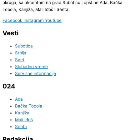
okruga, sa akcentom na grad Suboticu i opštine Ada, Bačka
Topola, Kanjiža, Mali Iđoš i Senta.
Facebook
Instagram
Youtube
Vesti
Subotica
Srbija
Svet
Slobodno vreme
Servisne informacije
024
Ada
Bačka Topola
Kanjiža
Mali Iđoš
Senta
Redakcija