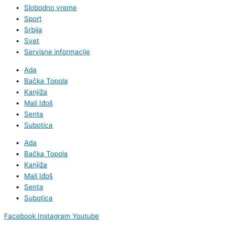
Slobodno vreme
Sport
Srbija
Svet
Servisne informacije
Ada
Bačka Topola
Kanjiža
Mali Iđoš
Senta
Subotica
Ada
Bačka Topola
Kanjiža
Mali Iđoš
Senta
Subotica
Facebook
Instagram
Youtube