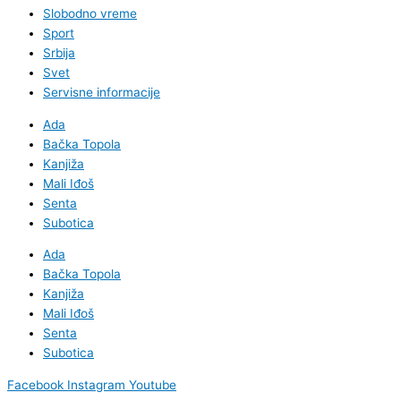
Slobodno vreme
Sport
Srbija
Svet
Servisne informacije
Ada
Bačka Topola
Kanjiža
Mali Iđoš
Senta
Subotica
Ada
Bačka Topola
Kanjiža
Mali Iđoš
Senta
Subotica
Facebook
Instagram
Youtube