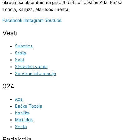
okruga, sa akcentom na grad Suboticu i opštine Ada, Bačka
Topola, Kanjiža, Mali Iđoš i Senta.
Facebook
Instagram
Youtube
Vesti
Subotica
Srbija
Svet
Slobodno vreme
Servisne informacije
024
Ada
Bačka Topola
Kanjiža
Mali Iđoš
Senta
Redakcija