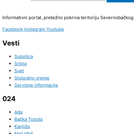
Informativni portal, pretežno pokriva teritoriju Severnobačkog
Facebook
Instagram
Youtube
Vesti
Subotica
Srbija
Svet
Slobodno vreme
Servisne informacije
024
Ada
Bačka Topola
Kanjiža
Mali Iđoš