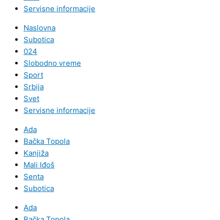
Servisne informacije
Naslovna
Subotica
024
Slobodno vreme
Sport
Srbija
Svet
Servisne informacije
Ada
Bačka Topola
Kanjiža
Mali Iđoš
Senta
Subotica
Ada
Bačka Topola