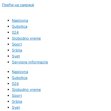
Пређи на садржај
Naslovna
Subotica
024
Slobodno vreme
Sport
Srbija
Svet
Servisne informacije
Naslovna
Subotica
024
Slobodno vreme
Sport
Srbija
Svet