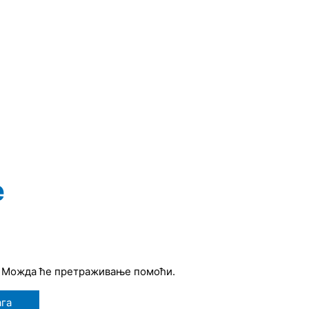
e
. Можда ће претраживање помоћи.