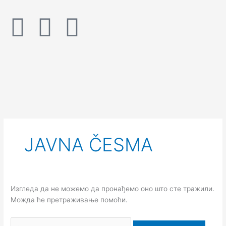
Пређи
на
F
I
Y
садржај
a
n
o
c
s
u
e
t
t
Претрага
за:
b
a
u
JAVNA ČESMA
o
g
b
o
r
e
Изгледа да не можемо да пронађемо оно што сте тражили.
k
a
Можда ће претраживање помоћи.