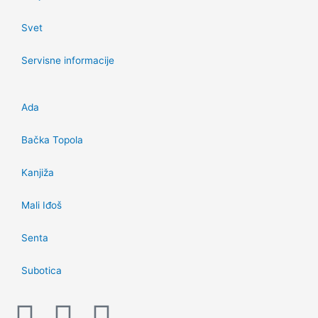
Svet
Servisne informacije
Ada
Bačka Topola
Kanjiža
Mali Iđoš
Senta
Subotica