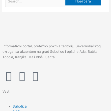
m
Informativni portal, pretežno pokriva teritoriju Severnobačkog
okruga, sa akcentom na grad Suboticu i opštine Ada, Bačka
Topola, Kanjiža, Mali Iđoš i Senta.
F
I
Y
a
n
o
Vesti
c
s
u
Subotica