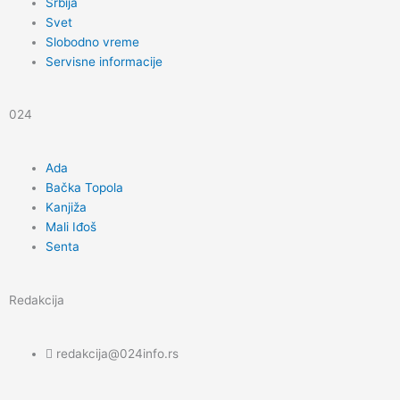
e
t
t
Srbija
Svet
b
a
u
Slobodno vreme
Servisne informacije
o
g
b
024
o
r
e
Ada
k
a
Bačka Topola
Kanjiža
m
Mali Iđoš
Senta
Redakcija
redakcija@024info.rs