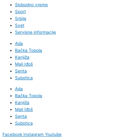
Slobodno vreme
Sport
Srbija
Svet
Servisne informacije
Ada
Bačka Topola
Kanjiža
Mali Iđoš
Senta
Subotica
Ada
Bačka Topola
Kanjiža
Mali Iđoš
Senta
Subotica
Facebook
Instagram
Youtube