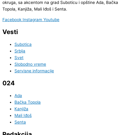
okruga, sa akcentom na grad Suboticu i opštine Ada, Bačka
Topola, Kanjiža, Mali Iđoš i Senta.
Facebook
Instagram
Youtube
Vesti
Subotica
Srbija
Svet
Slobodno vreme
Servisne informacije
024
Ada
Bačka Topola
Kanjiža
Mali Iđoš
Senta
Redakcija