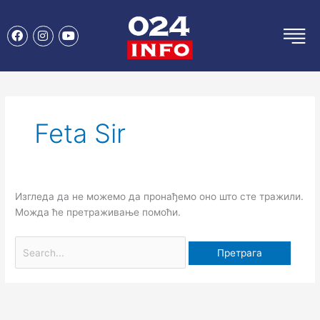
Пређи
на
F
I
Y
садржај
a
n
o
c
s
u
e
t
t
Претрага
b
a
u
за:
o
g
b
o
r
e
k
a
m
Feta Sir
Изгледа да не можемо да пронађемо оно што сте тражили.
Можда ће претраживање помоћи.