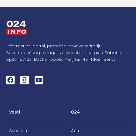
Informativni portal, pretežno pokriva teritoriju
Severnobačkog okruga, sa akcentom na grad Suboticu i
opštine Ada, Bačka Topola, Kanjiža, Mali Iđoš i Senta.
F
I
Y
a
n
o
c
s
u
e
t
t
b
a
u
o
g
b
Vesti
024
o
r
e
k
a
m
Subotica
Ada