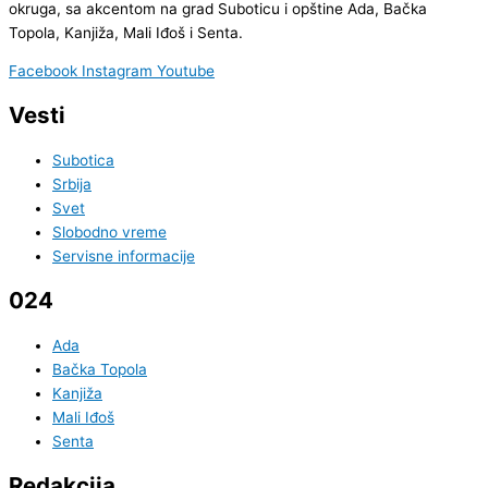
okruga, sa akcentom na grad Suboticu i opštine Ada, Bačka
Topola, Kanjiža, Mali Iđoš i Senta.
Facebook
Instagram
Youtube
Vesti
Subotica
Srbija
Svet
Slobodno vreme
Servisne informacije
024
Ada
Bačka Topola
Kanjiža
Mali Iđoš
Senta
Redakcija