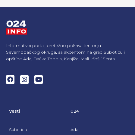
Informativni portal, pretežno pokriva teritoriju
Severnobačkog okruga, sa akcentom na grad Suboticu i
opštine Ada, Bačka Topola, Kanjiža, Mali Iđoš i Senta.
F
I
Y
a
n
o
c
s
u
e
t
t
b
a
u
o
g
b
Vesti
024
o
r
e
k
a
m
Subotica
Ada