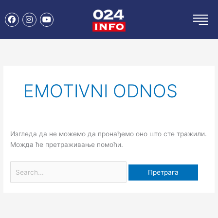
Пређи
F
I
Y
на
a
n
o
садржај
c
s
u
e
t
t
Претрага
b
a
u
o
g
b
за:
o
r
e
k
a
m
EMOTIVNI ODNOS
Изгледа да не можемо да пронађемо оно што сте тражили.
Можда ће претраживање помоћи.