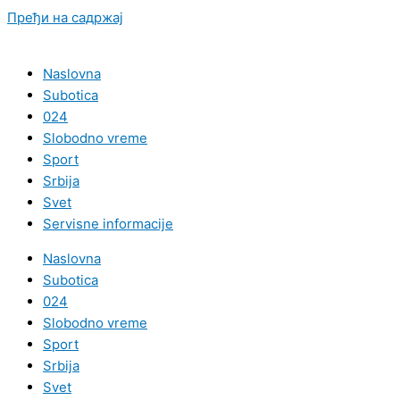
Пређи на садржај
Naslovna
Subotica
024
Slobodno vreme
Sport
Srbija
Svet
Servisne informacije
Naslovna
Subotica
024
Slobodno vreme
Sport
Srbija
Svet