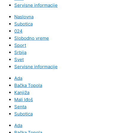
Servisne informacije
Naslovna
Subotica
024
Slobodno vreme
Sport
Srbija
Svet
Servisne informacije
Ada
Bačka Topola
Kanjiža
Mali Iđoš
Senta
Subotica
Ada
Bačka Topola