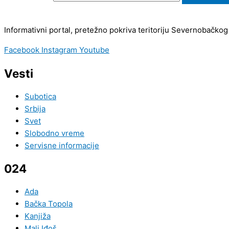
Informativni portal, pretežno pokriva teritoriju Severnobačkog
Facebook
Instagram
Youtube
Vesti
Subotica
Srbija
Svet
Slobodno vreme
Servisne informacije
024
Ada
Bačka Topola
Kanjiža
Mali Iđoš