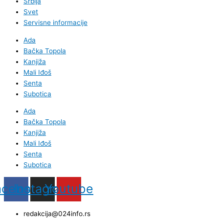
Srbija
Svet
Servisne informacije
Ada
Bačka Topola
Kanjiža
Mali Iđoš
Senta
Subotica
Ada
Bačka Topola
Kanjiža
Mali Iđoš
Senta
Subotica
acebook
Instagram
Youtube
redakcija@024info.rs