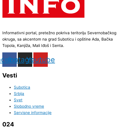
Informativni portal, pretežno pokriva teritoriju Severnobačkog
okruga, sa akcentom na grad Suboticu i opštine Ada, Bačka
Topola, Kanjiža, Mali Iđoš i Senta.
acebook
Instagram
Youtube
Vesti
Subotica
Srbija
Svet
Slobodno vreme
Servisne informacije
024