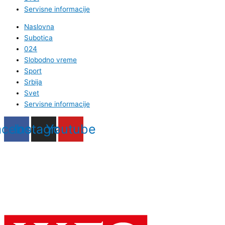
Servisne informacije
Naslovna
Subotica
024
Slobodno vreme
Sport
Srbija
Svet
Servisne informacije
acebook
Instagram
Youtube