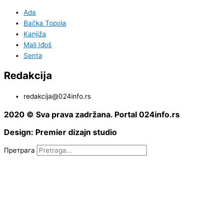
Ada
Bačka Topola
Kanjiža
Mali Iđoš
Senta
Redakcija
redakcija@024info.rs
2020 © Sva prava zadržana. Portal 024info.rs
Design: Premier dizajn studio
Претрага