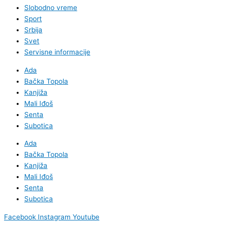
Slobodno vreme
Sport
Srbija
Svet
Servisne informacije
Ada
Bačka Topola
Kanjiža
Mali Iđoš
Senta
Subotica
Ada
Bačka Topola
Kanjiža
Mali Iđoš
Senta
Subotica
Facebook
Instagram
Youtube