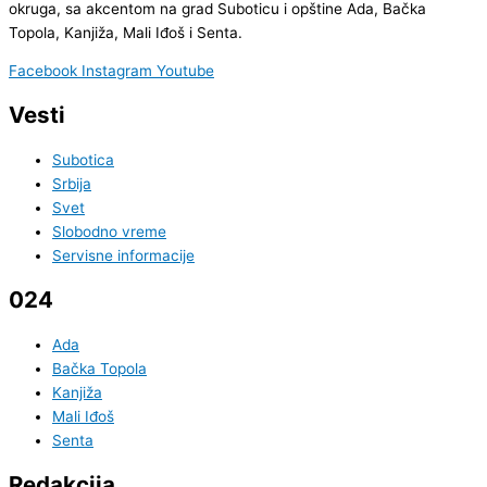
okruga, sa akcentom na grad Suboticu i opštine Ada, Bačka
Topola, Kanjiža, Mali Iđoš i Senta.
Facebook
Instagram
Youtube
Vesti
Subotica
Srbija
Svet
Slobodno vreme
Servisne informacije
024
Ada
Bačka Topola
Kanjiža
Mali Iđoš
Senta
Redakcija