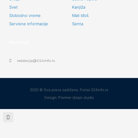
Svet
Kanjiža
Slobodno vreme
Mali Iđoš
Servisne informacije
Senta
Redakcija
redakcija@024info.rs
2020 © Sva prava zadržana. Portal 024info.rs
Design: Premier dizajn studio