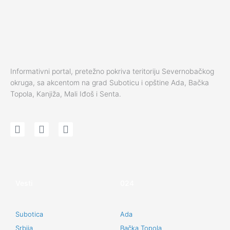
Informativni portal, pretežno pokriva teritoriju Severnobačkog
okruga, sa akcentom na grad Suboticu i opštine Ada, Bačka
Topola, Kanjiža, Mali Iđoš i Senta.
F
I
Y
a
n
o
c
s
u
e
t
t
b
a
u
o
g
b
Vesti
024
o
r
e
k
a
m
Subotica
Ada
Srbija
Bačka Topola